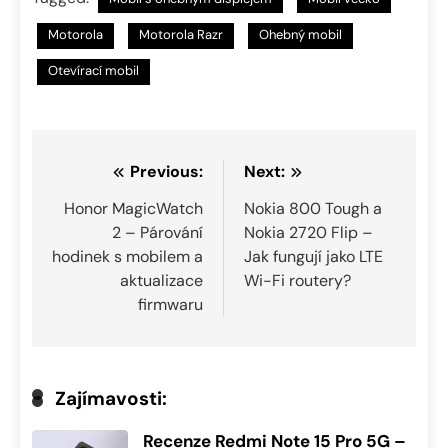
Motorola
Motorola Razr
Ohebný mobil
Otevírací mobil
Navigace
Previous:
Next:
pro
Honor MagicWatch
Nokia 800 Tough a
2 – Párování
Nokia 2720 Flip –
příspěvek
hodinek s mobilem a
Jak fungují jako LTE
aktualizace
Wi-Fi routery?
firmwaru
Zajímavosti:
Recenze Redmi Note 15 Pro 5G –