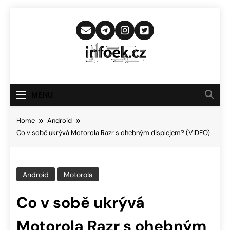
Skip
to
content
Infoek.cz
Web Věnující Se Technologickým
Novinkám
MENU
Home
Android
Co v sobě ukrývá Motorola Razr s ohebným displejem? (VIDEO)
Android
Motorola
Co v sobě ukrývá
Motorola Razr s ohebným