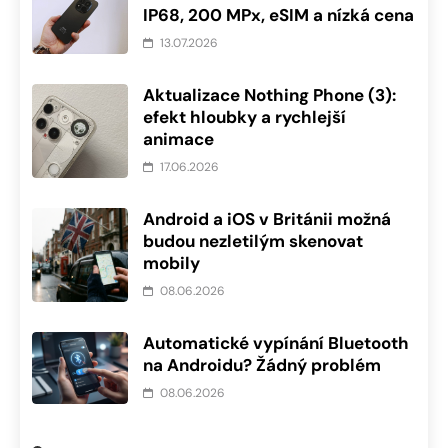
IP68, 200 MPx, eSIM a nízká cena
13.07.2026
Aktualizace Nothing Phone (3):
efekt hloubky a rychlejší
animace
17.06.2026
Android a iOS v Británii možná
budou nezletilým skenovat
mobily
08.06.2026
Automatické vypínání Bluetooth
na Androidu? Žádný problém
08.06.2026