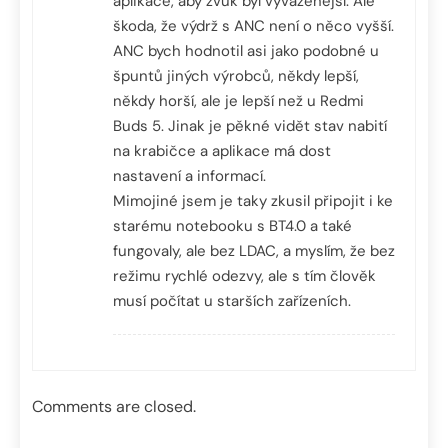
aplikace, aby zvuk byl vyváženější. Ale
škoda, že výdrž s ANC není o něco vyšší.
ANC bych hodnotil asi jako podobné u
špuntů jiných výrobců, někdy lepší,
někdy horší, ale je lepší než u Redmi
Buds 5. Jinak je pěkné vidět stav nabití
na krabičce a aplikace má dost
nastavení a informací.
Mimojiné jsem je taky zkusil připojit i ke
starému notebooku s BT4.0 a také
fungovaly, ale bez LDAC, a myslím, že bez
režimu rychlé odezvy, ale s tím člověk
musí počítat u starších zařízeních.
Comments are closed.