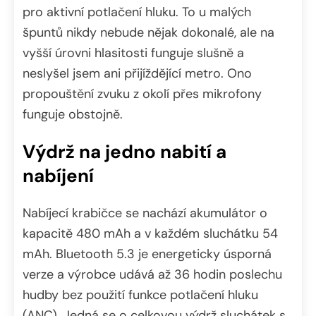
pro aktivní potlačení hluku. To u malých
špuntů nikdy nebude nějak dokonalé, ale na
vyšší úrovni hlasitosti funguje slušně a
neslyšel jsem ani přijíždějící metro. Ono
propouštění zvuku z okolí přes mikrofony
funguje obstojně.
Výdrž na jedno nabití a
nabíjení
Nabíjecí krabičce se nachází akumulátor o
kapacitě 480 mAh a v každém sluchátku 54
mAh. Bluetooth 5.3 je energeticky úsporná
verze a výrobce udává až 36 hodin poslechu
hudby bez použití funkce potlačení hluku
(ANC). Jedná se o celkovou výdrž sluchátek s