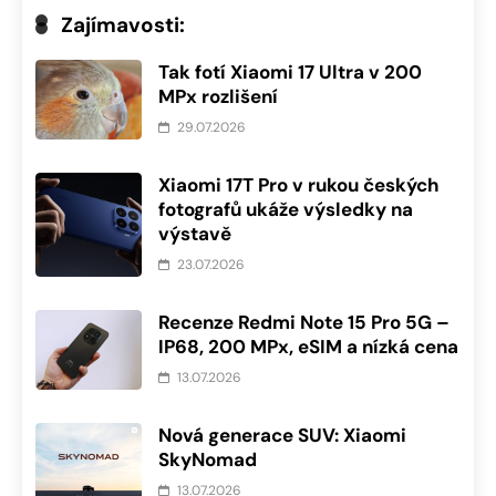
Zajímavosti:
Tak fotí Xiaomi 17 Ultra v 200
MPx rozlišení
29.07.2026
Xiaomi 17T Pro v rukou českých
fotografů ukáže výsledky na
výstavě
23.07.2026
Recenze Redmi Note 15 Pro 5G –
IP68, 200 MPx, eSIM a nízká cena
13.07.2026
Nová generace SUV: Xiaomi
SkyNomad
13.07.2026