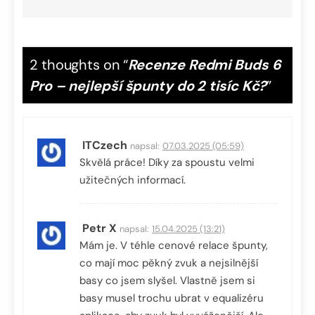
2 thoughts on “
Recenze Redmi Buds 6
Pro – nejlepší špunty do 2 tisíc Kč?
”
ITCzech
napsal:
07.03.2025 (05:59)
Skvělá práce! Díky za spoustu velmi
užitečných informací.
Petr X
napsal:
15.04.2025 (13:21)
Mám je. V téhle cenové relace špunty,
co mají moc pěkný zvuk a nejsilnější
basy co jsem slyšel. Vlastně jsem si
basy musel trochu ubrat v equalizéru