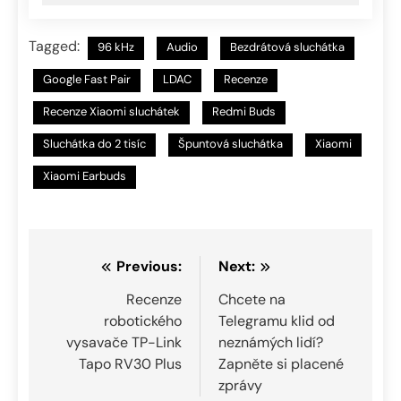
Tagged:
96 kHz
Audio
Bezdrátová sluchátka
Google Fast Pair
LDAC
Recenze
Recenze Xiaomi sluchátek
Redmi Buds
Sluchátka do 2 tisíc
Špuntová sluchátka
Xiaomi
Xiaomi Earbuds
Navigace
Previous:
Next:
pro
Recenze
Chcete na
robotického
Telegramu klid od
příspěvek
vysavače TP-Link
neznámých lidí?
Tapo RV30 Plus
Zapněte si placené
zprávy