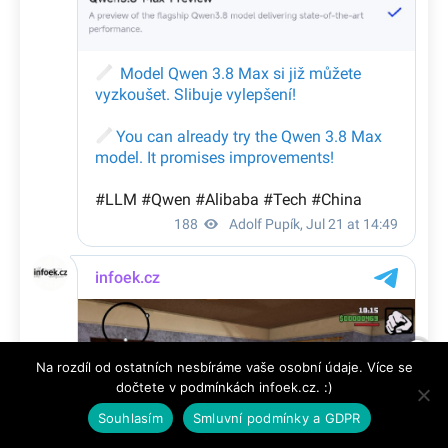
Na rozdíl od ostatních nesbíráme vaše osobní údaje. Více se
dočtete v podmínkách infoek.cz. :)
Souhlasím
Smluvní podmínky a GDPR