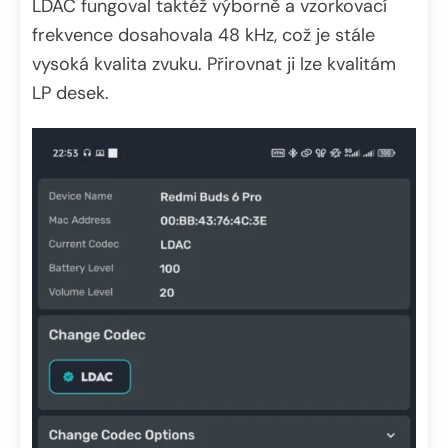
LDAC fungoval taktéž výborně a vzorkovací
frekvence dosahovala 48 kHz, což je stále
vysoká kvalita zvuku. Přirovnat ji lze kvalitám
LP desek.