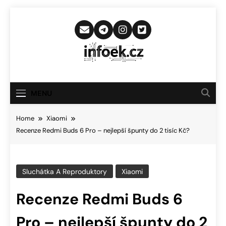
Skip
to
content
Infoek.cz
Web Věnující Se Technologickým
Novinkám
MENU
Home
Xiaomi
Recenze Redmi Buds 6 Pro – nejlepší špunty do 2 tisíc Kč?
Sluchátka A Reproduktory
Xiaomi
Recenze Redmi Buds 6
Pro – nejlepší špunty do 2