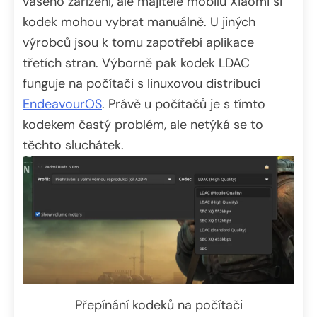
vašeho zařízení, ale majitelé mobilů Xiaomi si
kodek mohou vybrat manuálně. U jiných
výrobců jsou k tomu zapotřebí aplikace
třetích stran. Výborně pak kodek LDAC
funguje na počítači s linuxovou distribucí
EndeavourOS
. Právě u počítačů je s tímto
kodekem častý problém, ale netýká se to
těchto sluchátek.
Přepínání kodeků na počítači