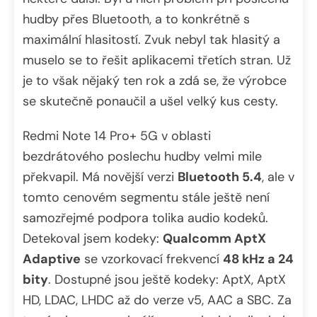
hudby přes Bluetooth, a to konkrétně s
maximální hlasitostí. Zvuk nebyl tak hlasitý a
muselo se to řešit aplikacemi třetích stran. Už
je to však nějaký ten rok a zdá se, že výrobce
se skutečně ponaučil a ušel velký kus cesty.
Redmi Note 14 Pro+ 5G v oblasti
bezdrátového poslechu hudby velmi mile
překvapil. Má novější verzi
Bluetooth 5.4
, ale v
tomto cenovém segmentu stále ještě není
samozřejmé podpora tolika audio kodeků.
Detekoval jsem kodeky:
Qualcomm AptX
Adaptive
se vzorkovací frekvencí
48 kHz a 24
bity
. Dostupné jsou ještě kodeky: AptX, AptX
HD, LDAC, LHDC až do verze v5, AAC a SBC. Za