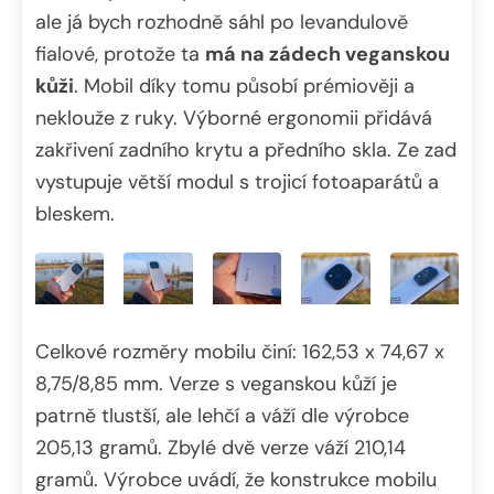
ale já bych rozhodně sáhl po levandulově
fialové, protože ta
má na zádech veganskou
kůži
. Mobil díky tomu působí prémiověji a
neklouže z ruky. Výborné ergonomii přidává
zakřivení zadního krytu a předního skla. Ze zad
vystupuje větší modul s trojicí fotoaparátů a
bleskem.
Celkové rozměry mobilu činí: 162,53 x 74,67 x
8,75/8,85 mm. Verze s veganskou kůží je
patrně tlustší, ale lehčí a váží dle výrobce
205,13 gramů. Zbylé dvě verze váží 210,14
gramů. Výrobce uvádí, že konstrukce mobilu