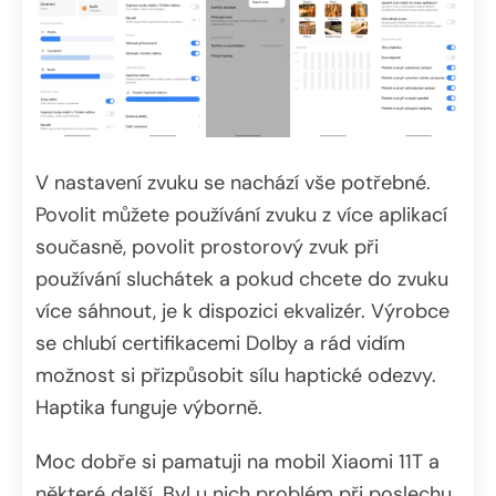
V nastavení zvuku se nachází vše potřebné.
Povolit můžete používání zvuku z více aplikací
současně, povolit prostorový zvuk při
používání sluchátek a pokud chcete do zvuku
více sáhnout, je k dispozici ekvalizér. Výrobce
se chlubí certifikacemi Dolby a rád vidím
možnost si přizpůsobit sílu haptické odezvy.
Haptika funguje výborně.
Moc dobře si pamatuji na mobil Xiaomi 11T a
některé další. Byl u nich problém při poslechu