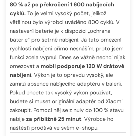
80 % až po překročení 1 600 nabíjecích
cyklů.
To je velmi vysoký počet, jelikož
většinou bylo výrobci uváděno 800 cyklů. V
nastavení baterie je k dispozici „ochrana
baterie“ pro šetrné nabíjení. Já tato omezení
rychlosti nabíjení přímo nesnáším, proto jsem
funkci zcela vypnul. Dnes se vážně nechci nijak
omezovat a
mobil podporuje 120 W drátové
nabíjení
. Výkon je to opravdu vysoký, ale
zamrzí absence nabíjecího adaptéru v balení.
Pokud chcete tak vysoký výkon používat,
budete si muset originální adaptér od Xiaomi
zakoupit. Pomocí něj se z nuly do 100 % stavu
nabije
za přibližně 25 minut
. Výrobce ho
naštěstí prodává ve svém e-shopu.