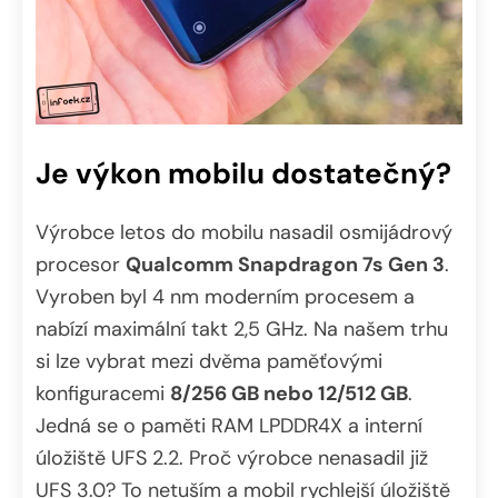
Je výkon mobilu dostatečný?
Výrobce letos do mobilu nasadil osmijádrový
procesor
Qualcomm Snapdragon 7s Gen 3
.
Vyroben byl 4 nm moderním procesem a
nabízí maximální takt 2,5 GHz. Na našem trhu
si lze vybrat mezi dvěma paměťovými
konfiguracemi
8/256 GB nebo 12/512 GB
.
Jedná se o paměti RAM LPDDR4X a interní
úložiště UFS 2.2. Proč výrobce nenasadil již
UFS 3.0? To netuším a mobil rychlejší úložiště