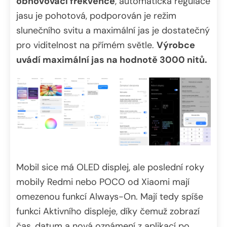
obnovovací frekvence
, automatická regulace
jasu je pohotová, podporován je režim
slunečního svitu a maximální jas je dostatečný
pro viditelnost na přímém světle.
Výrobce
uvádí maximální jas na hodnotě 3000 nitů.
Mobil sice má OLED displej, ale poslední roky
mobily Redmi nebo POCO od Xiaomi mají
omezenou funkcí Always-On. Mají tedy spíše
funkci Aktivního displeje, díky čemuž zobrazí
čas, datum a nová oznámení z aplikací po