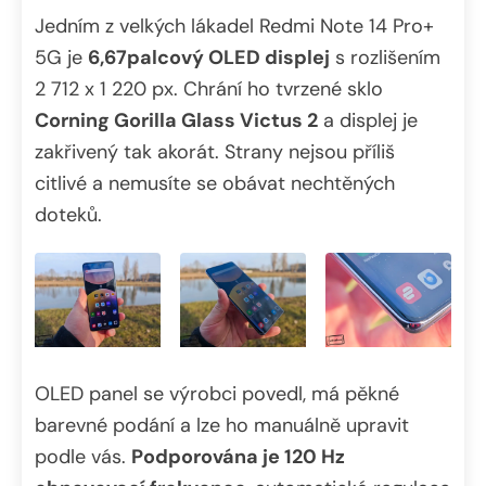
Jedním z velkých lákadel Redmi Note 14 Pro+
5G je
6,67palcový OLED displej
s rozlišením
2 712 x 1 220 px. Chrání ho tvrzené sklo
Corning Gorilla Glass Victus 2
a displej je
zakřivený tak akorát. Strany nejsou příliš
citlivé a nemusíte se obávat nechtěných
doteků.
OLED panel se výrobci povedl, má pěkné
barevné podání a lze ho manuálně upravit
podle vás.
Podporována je 120 Hz