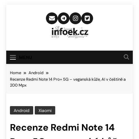
Skip
to
content
Infoek.cz
Web Věnující Se Technologickým
Novinkám
MENU
Home
Android
Recenze Redmi Note 14 Pro+ 5G – veganská kůže, AI v češtině a
200 Mpx
Android
Xiaomi
Recenze Redmi Note 14