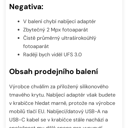
Negativa:
V balení chybí nabíjecí adaptér
Zbytečný 2 Mpx fotoaparát
Čistě průměrný ultraširokoúhlý
fotoaparát
Raději bych viděl UFS 3.0
Obsah prodejního balení
Výrobce chválím za přiložený silikonového
tmavého krytu. Nabíjecí adaptér však budete
v krabičce hledat marně, protože na výrobce
mobilů tlačí EU. Nabíjecí/datový USB-A na
USB-C kabel se v krabičce stále nachází a