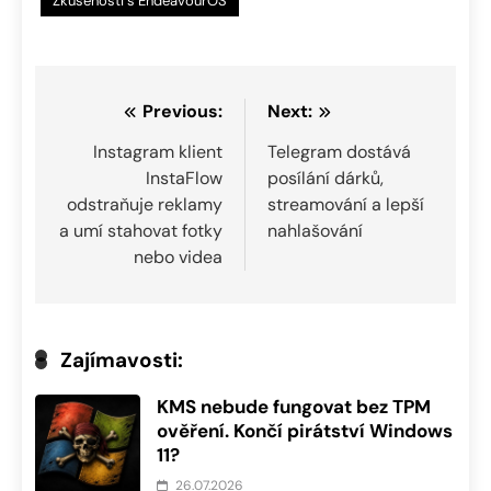
Zkušenosti s EndeavourOS
Navigace
Previous:
Next:
pro
Instagram klient
Telegram dostává
InstaFlow
posílání dárků,
příspěvek
odstraňuje reklamy
streamování a lepší
a umí stahovat fotky
nahlašování
nebo videa
Zajímavosti:
KMS nebude fungovat bez TPM
ověření. Končí pirátství Windows
11?
26.07.2026