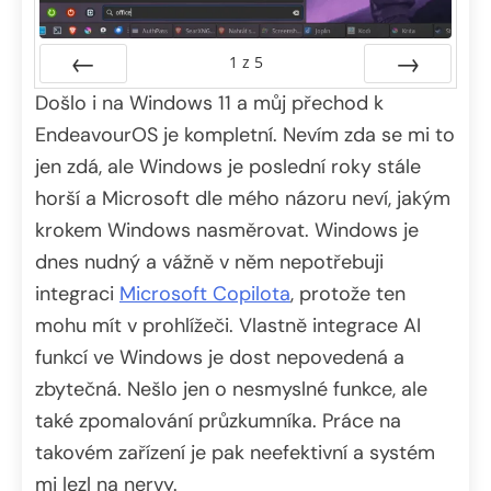
1
z
5
Došlo i na Windows 11 a můj přechod k
Předchozí
Další
EndeavourOS je kompletní. Nevím zda se mi to
jen zdá, ale Windows je poslední roky stále
horší a Microsoft dle mého názoru neví, jakým
krokem Windows nasměrovat. Windows je
dnes nudný a vážně v něm nepotřebuji
integraci
Microsoft Copilota
, protože ten
mohu mít v prohlížeči. Vlastně integrace AI
funkcí ve Windows je dost nepovedená a
zbytečná. Nešlo jen o nesmyslné funkce, ale
také zpomalování průzkumníka. Práce na
takovém zařízení je pak neefektivní a systém
mi lezl na nervy.