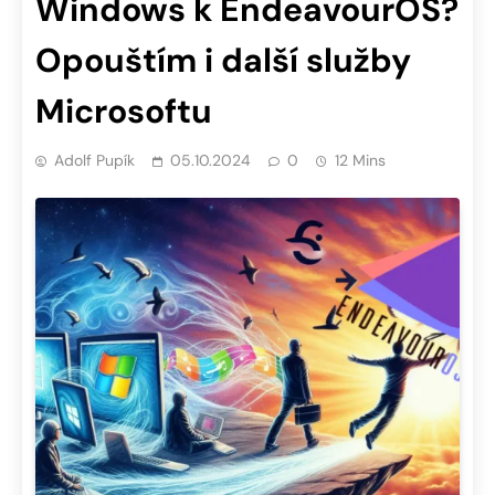
Windows k EndeavourOS?
Opouštím i další služby
Microsoftu
Adolf Pupík
05.10.2024
0
12 Mins