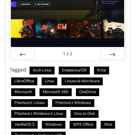
1
z
2
Předchozí
Další
Tagged:
Arch Linux
EndeavourOS
Krita
LibreOffice
Linux
Linuxové distribuce
Microsoft
Microsoft 365
OneDrive
Přechod k Linuxu
Přechod z Windows
Přechod z Windows k Linux
Uloz.to Disk
VanillaOS 2
Windows
WPS Office
Xfce