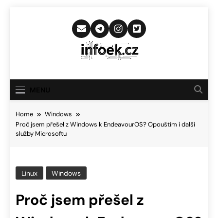
Skip
to
content
Infoek.cz
Web Věnující Se Technologickým
Novinkám
MENU
Home
Windows
Proč jsem přešel z Windows k EndeavourOS? Opouštím i další
služby Microsoftu
Linux
Windows
Proč jsem přešel z