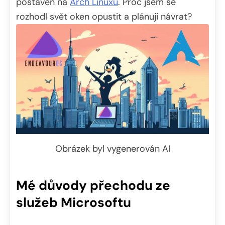
postaven na
Arch Linuxu
. Proč jsem se
rozhodl svět oken opustit a plánuji návrat?
Obrázek byl vygenerován AI
Mé důvody přechodu ze
služeb Microsoftu