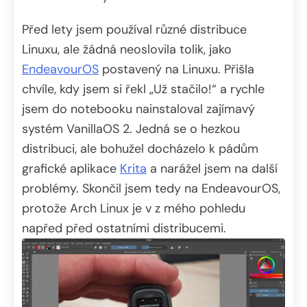
Před lety jsem používal různé distribuce
Linuxu, ale žádná neoslovila tolik, jako
EndeavourOS
postavený na Linuxu. Přišla
chvíle, kdy jsem si řekl „Už stačilo!“ a rychle
jsem do notebooku nainstaloval zajímavý
systém VanillaOS 2. Jedná se o hezkou
distribuci, ale bohužel docházelo k pádům
grafické aplikace
Krita
a narážel jsem na další
problémy. Skončil jsem tedy na EndeavourOS,
protože Arch Linux je v z mého pohledu
napřed před ostatními distribucemi.