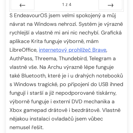
1
z
4
S EndeavourOS jsem velmi spokojený a můj
Předchozí
Další
návrat na Windows nehrozí. Systém je výrazně
rychlejší a vlastně mi ani nic nechybí. Grafická
aplikace Krita funguje výborně, mám
LibreOffice,
internetový prohlížeč Brave
,
AuthPass, Threema, Thundebird, Telegram a
vlastně vše. Na Archu výrazně lépe funguje
také Bluetooth, které je i u drahých notebooků
s Windows tragické, po připojení do USB ihned
fungují i starší a již nepodporované tiskárny,
výborně funguje i externí DVD mechanika a
Xbox gamepad drátově i bezdrátově. Vlastně
nějakou instalaci ovladačů jsem vůbec
nemusel řešit.