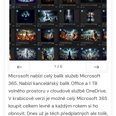
1
z
6
Microsoft nabízí celý balík služeb Microsoft
Předchozí
Další
365. Nabízí kancelářský balík Office a 1 TB
volného prostoru v cloudové službě OneDrive.
V krabicové verzi je možné celý Microsoft 365
koupit celkem levně a každým rokem si ho
obnovit. Dnes už je těch předplatných ale tolik,