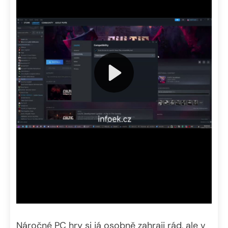
Náročné PC hry si já osobně zahraji rád, ale v