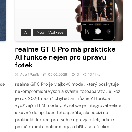
AI
Mobilní Aplikace
realme GT 8 Pro má praktické
AI funkce nejen pro úpravu
fotek
Adolf Pupík
09.02.2026
0
10 Mins
 se
realme GT 8 Pro je vlajkový model, který poskytuje
nekompromisní výkon a kvalitní fotoaparáty. Jelikož
je rok 2026, nesmí chybět ani různé AI funkce
využívající LLM modely. Výrobce je integroval velice
šikovně do aplikace fotoaparátu, ale nabízí se i
s
praktické funkce pro rychlé úpravy fotek, práci s
poznámkami a dokumenty a další. Jsou funkce