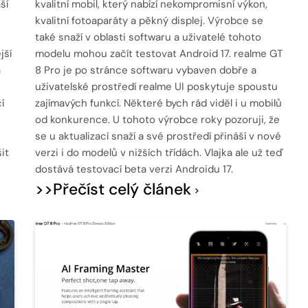
ší
kvalitní mobil, který nabízí nekompromisní výkon,
kvalitní fotoaparáty a pěkný displej. Výrobce se
také snaží v oblasti softwaru a uživatelé tohoto
jší
modelu mohou začít testovat Android 17. realme GT
a
8 Pro je po stránce softwaru vybaven dobře a
uživatelské prostředí realme UI poskytuje spoustu
í
zajímavých funkcí. Některé bych rád viděl i u mobilů
od konkurence. U tohoto výrobce roky pozoruji, že
se u aktualizací snaží a své prostředí přináší v nové
it
verzi i do modelů v nižších třídách. Vlajka ale už teď
dostává testovací beta verzi Androidu 17.
>>Přečíst celý článek