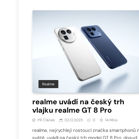
Realme
realme uvádí na český trh
vlajku realme GT 8 Pro
PR Článek
02.12.2025
0
14 Mins
realme, nejrychleji rostoucí značka smartphonů 
světě, uvádí na český trh model GT 8 Pro, dosud