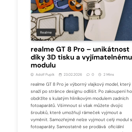
Realme
realme GT 8 Pro – unikátnost
díky 3D tisku a vyjímatelnému
modulu
Adolf Pupík
23.02.2026
0
2 Mins
realme GT 8 Pro je výborný vlajkový model, který
snaží po stránce designu odlišit. Po zakoupení ho
obdržíte s kulatým hliníkovým modulem zadních
fotoaparátů. Všimnout si však můžete dvojic
šroubků, které umožňují rámeček vyjmout a
vyměnit. Samozřejmě nelze vyjmout celý modul 
fotoaparáty. Samostatně se prodává oficiální