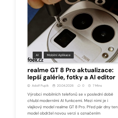
AI
Mobilní Aplikace
realme GT 8 Pro aktualizace:
lepší galérie, fotky a AI editor
Adolf Pupík
20.04.2026
0
7 Mins
Výrobci mobilních telefonů se v poslední době
chlubí moderními AI funkcemi. Mezi nimi je i
vlajkový model realme GT 8 Pro. Před pár dny ten
model obdržel novou verzi s označením