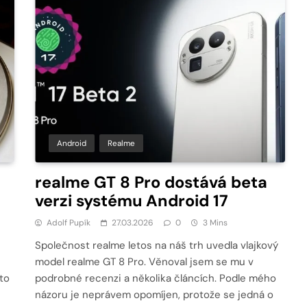
Android
Realme
realme GT 8 Pro dostává beta
verzi systému Android 17
Adolf Pupík
27.03.2026
0
3 Mins
Společnost realme letos na náš trh uvedla vlajkový
model realme GT 8 Pro. Věnoval jsem se mu v
to
podrobné recenzi a několika článcích. Podle mého
názoru je neprávem opomíjen, protože se jedná o