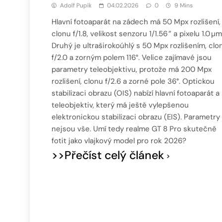
Adolf Pupík
04.02.2026
0
9 Mins
Hlavní fotoaparát na zádech má 50 Mpx rozlišení,
clonu f/1.8, velikost senzoru 1/1.56 ” a pixelu 1.0 µm
Druhý je ultraširokoúhlý s 50 Mpx rozlišením, clo
f/2.0 a zorným polem 116°. Velice zajímavé jsou
parametry teleobjektivu, protože má 200 Mpx
rozlišení, clonu f/2.6 a zorné pole 36°. Optickou
stabilizaci obrazu (OIS) nabízí hlavní fotoaparát a
teleobjektiv, který má ještě vylepšenou
elektronickou stabilizaci obrazu (EIS). Parametry 
nejsou vše. Umí tedy realme GT 8 Pro skutečně
fotit jako vlajkový model pro rok 2026?
>>Přečíst celý článek