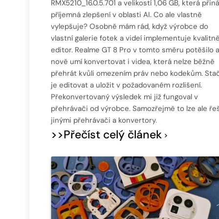
RMX5210_16.0.5.701 a velikostí 1,06 GB, která přiná
příjemná zlepšení v oblasti AI. Co ale vlastně
vylepšuje? Osobně mám rád, když výrobce do
vlastní galerie fotek a videí implementuje kvalitně
editor. Realme GT 8 Pro v tomto směru potěšilo 
nově umí konvertovat i videa, která nelze běžně
přehrát kvůli omezením práv nebo kodekům. Stač
je editovat a uložit v požadovaném rozlišení.
Překonvertovaný výsledek mi již fungoval v
přehrávači od výrobce. Samozřejmě to lze ale řeš
jinými přehrávači a konvertory.
>>Přečíst celý článek