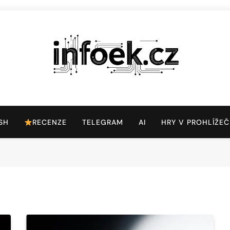
Infoek.cz
Web Věnující Se Technologickým Novinkám
SH
RECENZE
TELEGRAM
AI
HRY V PROHLÍŽEČ