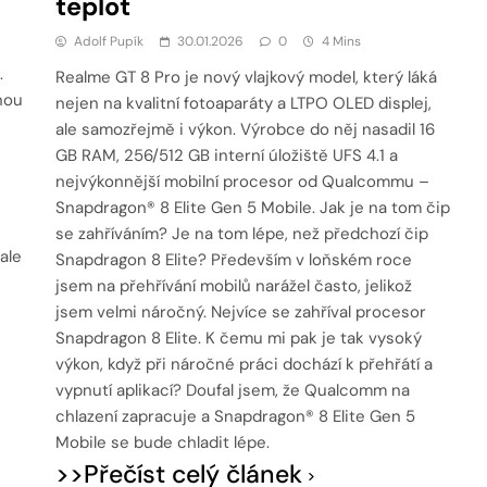
teplot
Adolf Pupík
30.01.2026
0
4 Mins
.
Realme GT 8 Pro je nový vlajkový model, který láká
nou
nejen na kvalitní fotoaparáty a LTPO OLED displej,
ale samozřejmě i výkon. Výrobce do něj nasadil 16
GB RAM, 256/512 GB interní úložiště UFS 4.1 a
nejvýkonnější mobilní procesor od Qualcommu –
Snapdragon® 8 Elite Gen 5 Mobile. Jak je na tom čip
se zahříváním? Je na tom lépe, než předchozí čip
ale
Snapdragon 8 Elite? Především v loňském roce
jsem na přehřívání mobilů narážel často, jelikož
jsem velmi náročný. Nejvíce se zahříval procesor
Snapdragon 8 Elite. K čemu mi pak je tak vysoký
výkon, když při náročné práci dochází k přehřátí a
vypnutí aplikací? Doufal jsem, že Qualcomm na
chlazení zapracuje a Snapdragon® 8 Elite Gen 5
Mobile se bude chladit lépe.
>>Přečíst celý článek