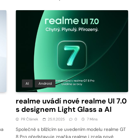
AI
Android
realme uvádí nové realme UI 7.0
s designem Light Glass a AI
PR Článek
25.11.2025
0
7 Mins
na
Společně s blížícím se uvedením modelu realme GT
8 Pro představuje značka realme i zcela nové