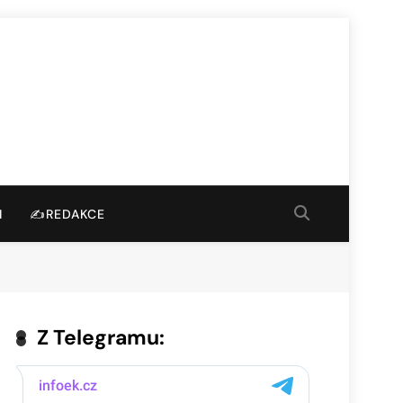
I
✍️REDAKCE
Z Telegramu: