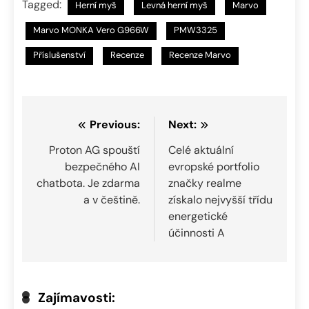
Tagged:
Herní myš
Levná herní myš
Marvo
Marvo MONKA Vero G966W
PMW3325
Příslušenství
Recenze
Recenze Marvo
Navigace
Previous:
Next:
pro
Proton AG spouští
Celé aktuální
bezpečného AI
evropské portfolio
příspěvek
chatbota. Je zdarma
značky realme
a v češtině.
získalo nejvyšší třídu
energetické
účinnosti A
Zajímavosti: