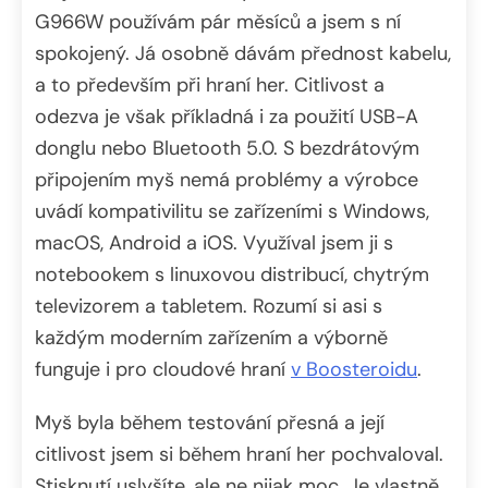
G966W používám pár měsíců a jsem s ní
spokojený. Já osobně dávám přednost kabelu,
a to především při hraní her. Citlivost a
odezva je však příkladná i za použití USB-A
donglu nebo Bluetooth 5.0. S bezdrátovým
připojením myš nemá problémy a výrobce
uvádí kompativilitu se zařízeními s Windows,
macOS, Android a iOS. Využíval jsem ji s
notebookem s linuxovou distribucí, chytrým
televizorem a tabletem. Rozumí si asi s
každým moderním zařízením a výborně
funguje i pro cloudové hraní
v Boosteroidu
.
Myš byla během testování přesná a její
citlivost jsem si během hraní her pochvaloval.
Stisknutí uslyšíte, ale ne nijak moc. Je vlastně