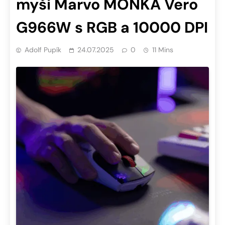
myši Marvo MONKA Vero
G966W s RGB a 10000 DPI
Adolf Pupík
24.07.2025
0
11 Mins