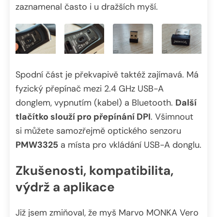
zaznamenal často i u dražších myší.
Spodní část je překvapivě taktéž zajímavá. Má
fyzický přepínač mezi 2.4 GHz USB-A
donglem, vypnutím (kabel) a Bluetooth.
Další
tlačítko slouží pro přepínání DPI
. Všimnout
si můžete samozřejmě optického senzoru
PMW3325
a místa pro vkládání USB-A donglu.
Zkušenosti, kompatibilita,
výdrž a aplikace
Již jsem zmiňoval, že myš Marvo MONKA Vero