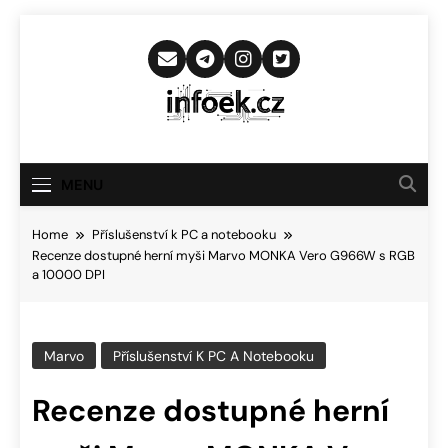
Skip
to
content
Infoek.cz
Web Věnující Se Technologickým
Novinkám
MENU
Home
Příslušenství k PC a notebooku
Recenze dostupné herní myši Marvo MONKA Vero G966W s RGB
a 10000 DPI
Marvo
Příslušenství K PC A Notebooku
Recenze dostupné herní