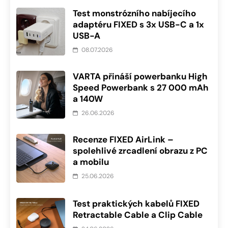
Test monstrózního nabíjecího
adaptéru FIXED s 3x USB-C a 1x
USB-A
08.07.2026
VARTA přináší powerbanku High
Speed Powerbank s 27 000 mAh
a 140W
26.06.2026
Recenze FIXED AirLink –
spolehlivé zrcadlení obrazu z PC
a mobilu
25.06.2026
Test praktických kabelů FIXED
Retractable Cable a Clip Cable