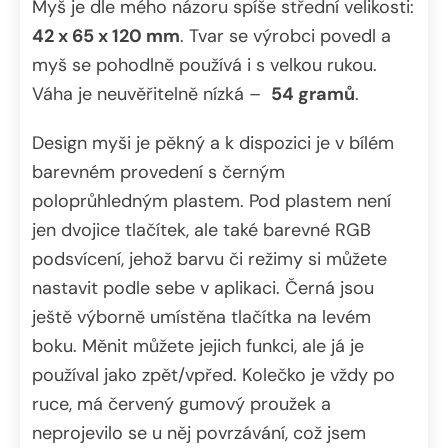
Myš je dle mého názoru spíše střední velikosti:
42 x 65 x 120 mm
. Tvar se výrobci povedl a
myš se pohodlně používá i s velkou rukou.
Váha je neuvěřitelně nízká –
54 gramů
.
Design myši je pěkný a k dispozici je v bílém
barevném provedení s černým
poloprůhledným plastem. Pod plastem není
jen dvojice tlačítek, ale také barevné RGB
podsvícení, jehož barvu či režimy si můžete
nastavit podle sebe v aplikaci. Černá jsou
ještě výborně umístěna tlačítka na levém
boku. Měnit můžete jejich funkci, ale já je
používal jako zpět/vpřed. Kolečko je vždy po
ruce, má červený gumový proužek a
neprojevilo se u něj povrzávání, což jsem