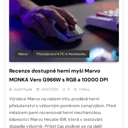
Marvo
Příslušenství K PC A Notebooku
Recenze dostupné herní myši Marvo
MONKA Vero G966W s RGB a 10000 DPI
Adolf Pupík
24.07.2025
0
11 Mins
Výrobce Marvo na našem trhu prodává herní
příslušenství s výborným poměrem cena/výkon. Před
měsícem jsem recenzoval herní mechanickou
klávesnici Marvo Hecate 61R, která v testování
dopadla výborně. Přišel čas podívat se na další