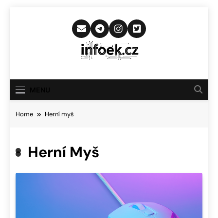
Skip
to
content
Infoek.cz
Web Věnující Se Technologickým
Novinkám
MENU
Home
Herní myš
Herní Myš