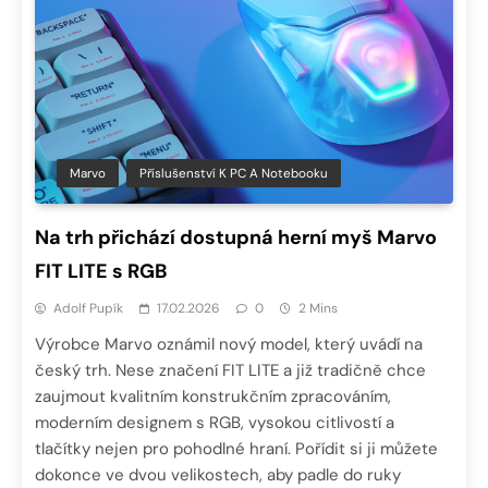
Marvo
Příslušenství K PC A Notebooku
Na trh přichází dostupná herní myš Marvo
FIT LITE s RGB
Adolf Pupík
17.02.2026
0
2 Mins
Výrobce Marvo oznámil nový model, který uvádí na
český trh. Nese značení FIT LITE a již tradičně chce
zaujmout kvalitním konstrukčním zpracováním,
moderním designem s RGB, vysokou citlivostí a
tlačítky nejen pro pohodlné hraní. Pořídit si ji můžete
dokonce ve dvou velikostech, aby padle do ruky