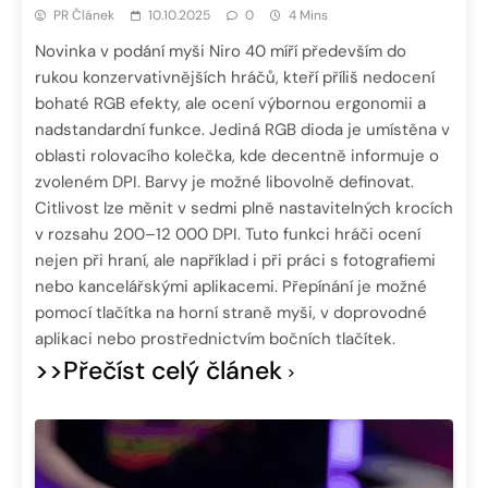
PR Článek
10.10.2025
0
4 Mins
Novinka v podání myši Niro 40 míří především do
rukou konzervativnějších hráčů, kteří příliš nedocení
bohaté RGB efekty, ale ocení výbornou ergonomii a
nadstandardní funkce. Jediná RGB dioda je umístěna v
oblasti rolovacího kolečka, kde decentně informuje o
zvoleném DPI. Barvy je možné libovolně definovat.
Citlivost lze měnit v sedmi plně nastavitelných krocích
v rozsahu 200–12 000 DPI. Tuto funkci hráči ocení
nejen při hraní, ale například i při práci s fotografiemi
nebo kancelářskými aplikacemi. Přepínání je možné
pomocí tlačítka na horní straně myši, v doprovodné
aplikaci nebo prostřednictvím bočních tlačítek.
>>Přečíst celý článek