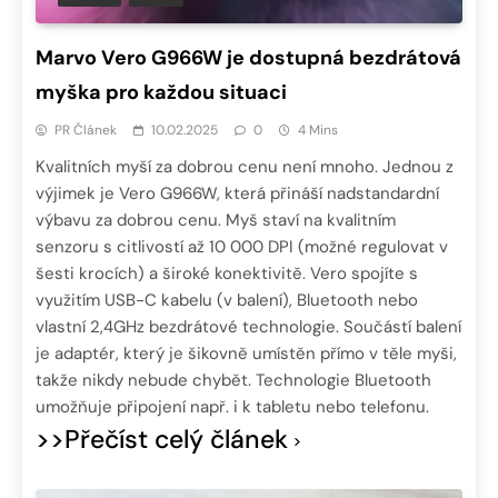
Marvo Vero G966W je dostupná bezdrátová
myška pro každou situaci
PR Článek
10.02.2025
0
4 Mins
Kvalitních myší za dobrou cenu není mnoho. Jednou z
výjimek je Vero G966W, která přináší nadstandardní
výbavu za dobrou cenu. Myš staví na kvalitním
senzoru s citlivostí až 10 000 DPI (možné regulovat v
šesti krocích) a široké konektivitě. Vero spojíte s
využitím USB-C kabelu (v balení), Bluetooth nebo
vlastní 2,4GHz bezdrátové technologie. Součástí balení
je adaptér, který je šikovně umístěn přímo v těle myši,
takže nikdy nebude chybět. Technologie Bluetooth
umožňuje připojení např. i k tabletu nebo telefonu.
>>Přečíst celý článek