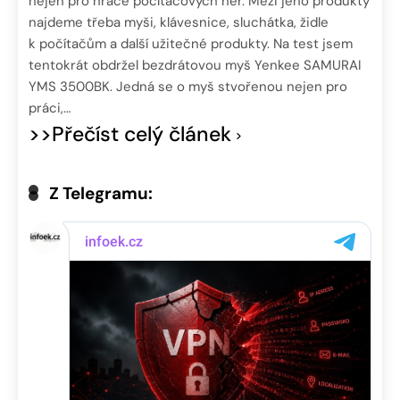
nejen pro hráče počítačových her. Mezi jeho produkty
najdeme třeba myši, klávesnice, sluchátka, židle
k počítačům a další užitečné produkty. Na test jsem
tentokrát obdržel bezdrátovou myš Yenkee SAMURAI
YMS 3500BK. Jedná se o myš stvořenou nejen pro
práci,…
>>Přečíst celý článek
Z Telegramu: