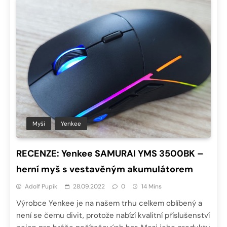
Myši
Yenkee
RECENZE: Yenkee SAMURAI YMS 3500BK –
herní myš s vestavěným akumulátorem
Adolf Pupík
28.09.2022
0
14 Mins
Výrobce Yenkee je na našem trhu celkem oblíbený a
není se čemu divit, protože nabízí kvalitní příslušenství