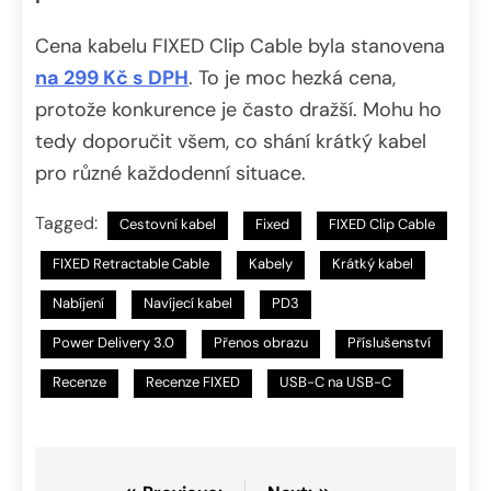
Cena kabelu FIXED Clip Cable byla stanovena
na 299 Kč s DPH
. To je moc hezká cena,
protože konkurence je často dražší. Mohu ho
tedy doporučit všem, co shání krátký kabel
pro různé každodenní situace.
Tagged:
Cestovní kabel
Fixed
FIXED Clip Cable
FIXED Retractable Cable
Kabely
Krátký kabel
Nabíjení
Navíjecí kabel
PD3
Power Delivery 3.0
Přenos obrazu
Příslušenství
Recenze
Recenze FIXED
USB-C na USB-C