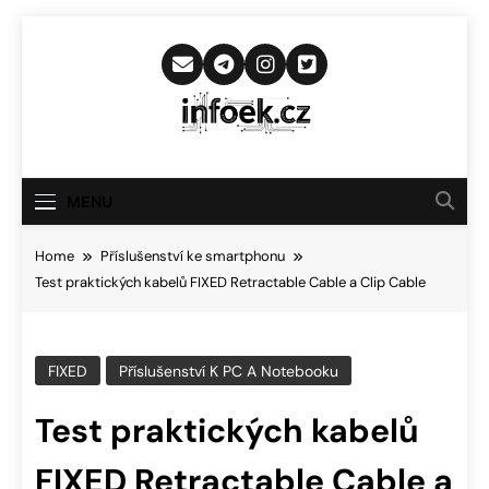
Skip
to
content
Infoek.cz
Web Věnující Se Technologickým
Novinkám
MENU
Home
Příslušenství ke smartphonu
Test praktických kabelů FIXED Retractable Cable a Clip Cable
FIXED
Příslušenství K PC A Notebooku
Test praktických kabelů
FIXED Retractable Cable a