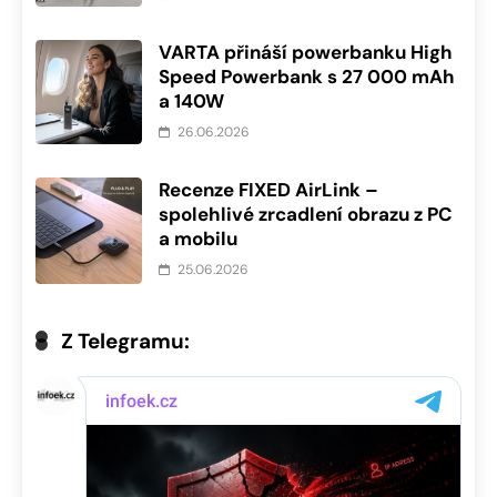
VARTA přináší powerbanku High
Speed Powerbank s 27 000 mAh
a 140W
26.06.2026
Recenze FIXED AirLink –
spolehlivé zrcadlení obrazu z PC
a mobilu
25.06.2026
Z Telegramu: