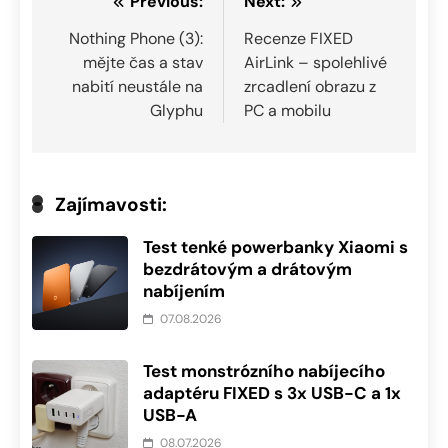
Navigace
Previous:
Next:
pro
Nothing Phone (3):
Recenze FIXED
mějte čas a stav
AirLink – spolehlivé
příspěvek
nabití neustále na
zrcadlení obrazu z
Glyphu
PC a mobilu
Zajímavosti:
Test tenké powerbanky Xiaomi s
bezdrátovým a drátovým
nabíjením
07.08.2026
Test monstrózního nabíjecího
adaptéru FIXED s 3x USB-C a 1x
USB-A
08.07.2026