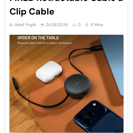
Clip Cable
Adolf Pupík
24.06.2026
0
8 Mins