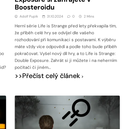
Boosteroidu
Adolf Pupík
31.10.2024
0
2 Mins
Herní série Life is Strange před lety překvapila tím,
že příběh celé hry se odvíjel dle vašeho
rozhodování při komunikaci s postavami. K výběru
máte vždy více odpovědí a podle toho bude příběh
bo
pokračovat. Vyšel nový díl hry, a to Life is Strange:
Double Exposure. Zahrát si ji můžete i na neherním
id?
počítači či jiném…
>>Přečíst celý článek