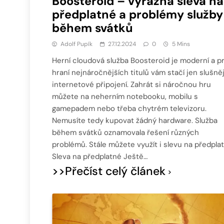
Boosteroid – výrazná sleva na
předplatné a problémy služby
během svátků
Adolf Pupík
27.12.2024
0
5 Mins
Herní cloudová služba Boosteroid je moderní a p
hraní nejnáročnějších titulů vám stačí jen slušněj
internetové připojení. Zahrát si náročnou hru
můžete na neherním notebooku, mobilu s
gamepadem nebo třeba chytrém televizoru.
Nemusíte tedy kupovat žádný hardware. Služba
během svátků oznamovala řešení různých
problémů. Stále můžete využít i slevu na předplat
Sleva na předplatné Ještě…
>>Přečíst celý článek