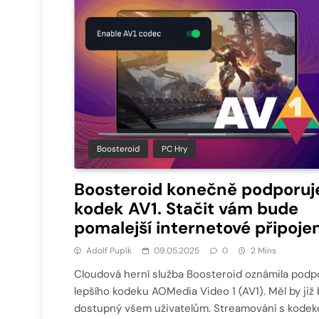
Boosteroid
PC Hry
Boosteroid konečně podporuj
kodek AV1. Stačit vám bude
pomalejší internetové připojen
Adolf Pupík
09.05.2025
0
2 Mins
Cloudová herní služba Boosteroid oznámila podp
lepšího kodeku AOMedia Video 1 (AV1). Měl by již 
dostupný všem uživatelům. Streamování s kode