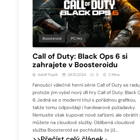
Boosteroid
PC Hry
Call of Duty: Black Ops 6 si
zahrajete v Boosteroidu
Adolf Pupík
28.10.2024
0
2 Mins
Fanoušci válečné herní série Call of Duty se raduj
protože jim vyšel nový díl hry Call of Duty: Black
6. Jedná se o moderní titul s pořádnou grafikou,
takže tomu odpovídají i hardwarové požadavky.
Nemusíte však kupovat nové zařízení, ale obrátit
můžete na cloudové služby. Oblíbená cloudové
služba Boosteroid se pochlubila, že již…
>>Přečíst celý článek