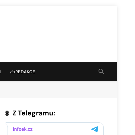
I
✍️REDAKCE
Z Telegramu: