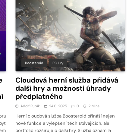
Boosteroid
PC Hry
e
Cloudová herní služba přidává
další hry a možnosti úhrady
í
předplatného
Adolf Pupík
24.01.2025
0
2 Mins
oru
Herní cloudová služba Boosteroid přináší nejen
být
nové funkce a vylepšení těch stávajících, ale
kem
portfolio rozšiřuje o další hry. Služba oznámila