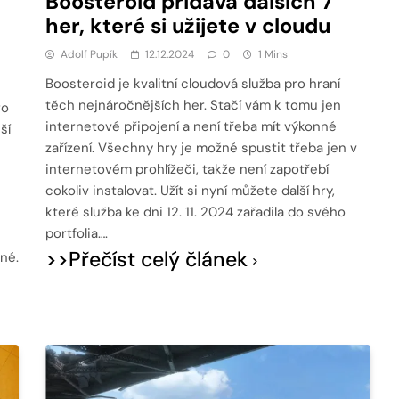
Boosteroid přidává dalších 7
her, které si užijete v cloudu
Adolf Pupík
12.12.2024
0
1 Mins
Boosteroid je kvalitní cloudová služba pro hraní
těch nejnáročnějších her. Stačí vám k tomu jen
ro
internetové připojení a není třeba mít výkonné
ší
zařízení. Všechny hry je možné spustit třeba jen v
internetovém prohlížeči, takže není zapotřebí
cokoliv instalovat. Užít si nyní můžete další hry,
které služba ke dni 12. 11. 2024 zařadila do svého
portfolia….
>>Přečíst celý článek
né.