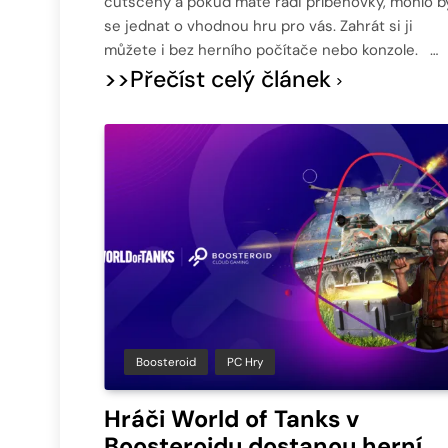
cutscény a pokud máte rádi příběhovky, mohlo b
se jednat o vhodnou hru pro vás. Zahrát si ji
můžete i bez herního počítače nebo konzole. …
>>Přečíst celý článek
Boosteroid
PC Hry
Hráči World of Tanks v
Boosteroidu dostanou herní