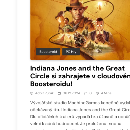
Boosteroid
PC Hry
Indiana Jones and the Great
Circle si zahrajete v cloudové
Boosteroidu!
Adolf Pupík
06.12.2024
0
4 Mins
Vývojářské studio MachineGames konečně vyda
očekávaný titul Indiana Jones and the Great Circ
Dle oficiálních trailerů vypadá hra úžasně a odnáš
velmi kladná hodnocení. Je proložena mnoha