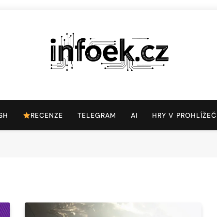
Infoek.cz
Web Věnující Se Technologickým Novinkám
SH
RECENZE
TELEGRAM
AI
HRY V PROHLÍŽEČ