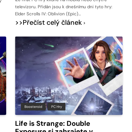
y
televizoru. Přidán jsou k dnešnímu dni tyto hry:
Elder Scrolls IV: Oblivion (Epic)…
>>Přečíst celý článek
Boosteroid
PC Hry
Life is Strange: Double
Exposure si zahrajete v