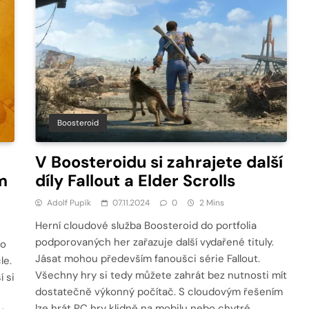
Boosteroid
V Boosteroidu si zahrajete další
m
díly Fallout a Elder Scrolls
Adolf Pupík
07.11.2024
0
2 Mins
Herní cloudové služba Boosteroid do portfolia
podporovaných her zařazuje další vydařené tituly.
lo
Jásat mohou především fanoušci série Fallout.
le.
Všechny hry si tedy můžete zahrát bez nutnosti mít
í si
dostatečně výkonný počítač. S cloudovým řešením
lze hrát PC hry klidně na mobilu nebo chytré