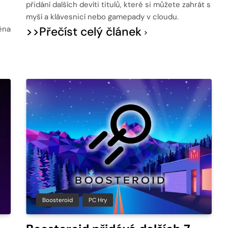
přidání dalších devíti titulů, které si můžete zahrát s
myší a klávesnicí nebo gamepady v cloudu.
ěna
>>Přečíst celý článek
Boosteroid
PC Hry