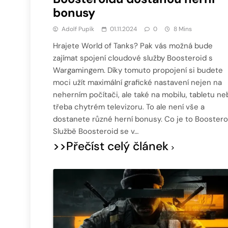
bonusy
Adolf Pupík
01.11.2024
0
8 Mins
Hrajete World of Tanks? Pak vás možná bude
zajímat spojení cloudové služby Boosteroid s
Wargamingem. Díky tomuto propojení si budete
moci užít maximální grafické nastavení nejen na
neherním počítači, ale také na mobilu, tabletu ne
třeba chytrém televizoru. To ale není vše a
dostanete různé herní bonusy. Co je to Boostero
Službě Boosteroid se v…
>>Přečíst celý článek