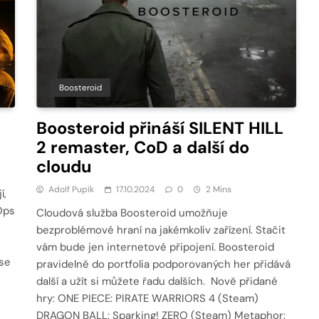
Boosteroid
Boosteroid přináší SILENT HILL
2 remaster, CoD a další do
cloudu
Adolf Pupík
17.10.2024
0
2 Mins
í,
 Ops
Cloudová služba Boosteroid umožňuje
bezproblémové hraní na jakémkoliv zařízení. Stačit
vám bude jen internetové připojení. Boosteroid
 se
pravidelně do portfolia podporovaných her přidává
další a užít si můžete řadu dalších. Nově přidané
hry: ONE PIECE: PIRATE WARRIORS 4 (Steam)
DRAGON BALL: Sparking! ZERO (Steam) Metaphor: