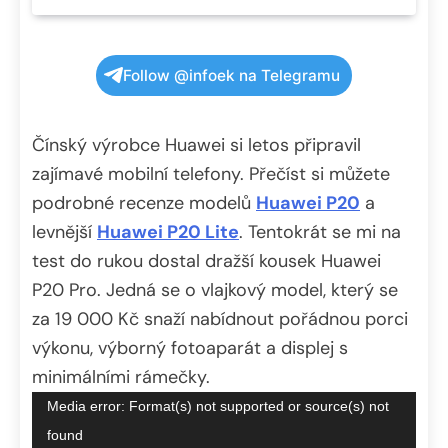
Follow @infoek na Telegramu
Čínský výrobce Huawei si letos připravil
zajímavé mobilní telefony. Přečíst si můžete
podrobné recenze modelů
Huawei P20
a
levnější
Huawei P20 Lite
. Tentokrát se mi na
test do rukou dostal dražší kousek Huawei
P20 Pro. Jedná se o vlajkový model, který se
za 19 000 Kč snaží nabídnout pořádnou porci
výkonu, výborný fotoaparát a displej s
minimálními rámečky.
Video
Media error: Format(s) not supported or source(s) not
přehrávač
found