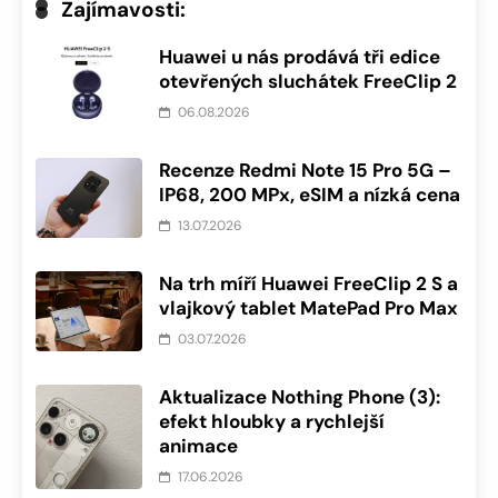
Zajímavosti:
Huawei u nás prodává tři edice
otevřených sluchátek FreeClip 2
06.08.2026
Recenze Redmi Note 15 Pro 5G –
IP68, 200 MPx, eSIM a nízká cena
13.07.2026
Na trh míří Huawei FreeClip 2 S a
vlajkový tablet MatePad Pro Max
03.07.2026
Aktualizace Nothing Phone (3):
efekt hloubky a rychlejší
animace
17.06.2026