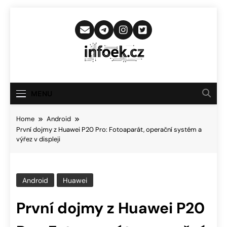
Skip
to
content
Infoek.cz
Web Věnující Se Technologickým
Novinkám
MENU
Home
Android
První dojmy z Huawei P20 Pro: Fotoaparát, operační systém a
výřez v displeji
Android
Huawei
První dojmy z Huawei P20