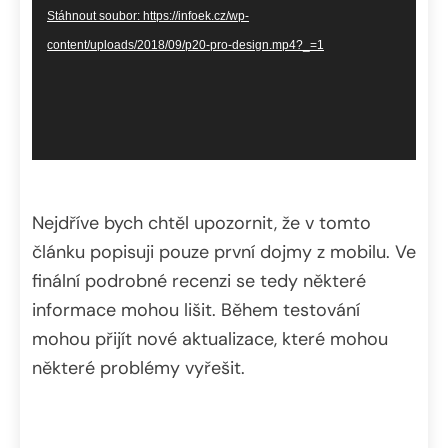
Stáhnout soubor: https://infoek.cz/wp-
content/uploads/2018/09/p20-pro-design.mp4?_=1
Nejdříve bych chtěl upozornit, že v tomto
článku popisuji pouze první dojmy z mobilu. Ve
finální podrobné recenzi se tedy některé
informace mohou lišit. Během testování
mohou přijít nové aktualizace, které mohou
některé problémy vyřešit.