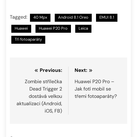
Tagged:
40 Mpx
Android 8.1 Oreo
EMUI 8.1
Huawei
Huawei P20 Pro
Leica
Tři fotoaparáty
Navigace
Previous:
Next:
pro
Zombie střílečka
Huawei P20 Pro –
Dead Trigger 2
Jak fotí mobil se
příspěvek
dostává velkou
třemi fotoaparáty?
aktualizaci (Android,
iOS, FB)