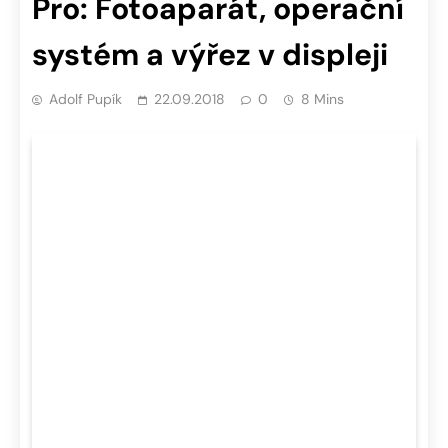
Pro: Fotoaparát, operační
systém a výřez v displeji
Adolf Pupík
22.09.2018
0
8 Mins