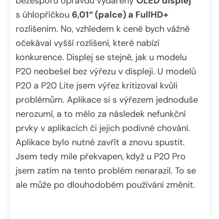
bezesporu opravdu vydařený
OLED displej
s úhlopříčkou
6,01“ (palce) a FullHD+
rozlišením. No, vzhledem k ceně bych vážně
očekával vyšší rozlišení, které nabízí
konkurence. Displej se stejně, jak u modelu
P20 neobešel bez výřezu v displeji. U modelů
P20 a P20 Lite jsem výřez kritizoval kvůli
problémům. Aplikace si s výřezem jednoduše
nerozumí, a to mělo za následek nefunkční
prvky v aplikacích či jejich podivné chování.
Aplikace bylo nutné zavřít a znovu spustit.
Jsem tedy mile překvapen, když u P20 Pro
jsem zatím na tento problém nenarazil. To se
ale může po dlouhodobém používání změnit.