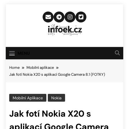
Skip
to
content
Infoek.cz
Web Věnující Se Technologickým
Novinkám
MENU
Home
Mobilní aplikace
Jak fotí Nokia X20 s aplikací Google Camera 8.1 (FOTKY)
Mobilní Aplikace
Nokia
Jak fotí Nokia X20 s
aplikací Google Camera