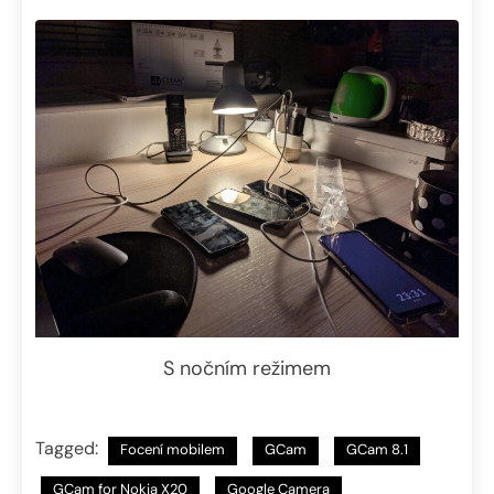
S nočním režimem
Tagged:
Focení mobilem
GCam
GCam 8.1
GCam for Nokia X20
Google Camera