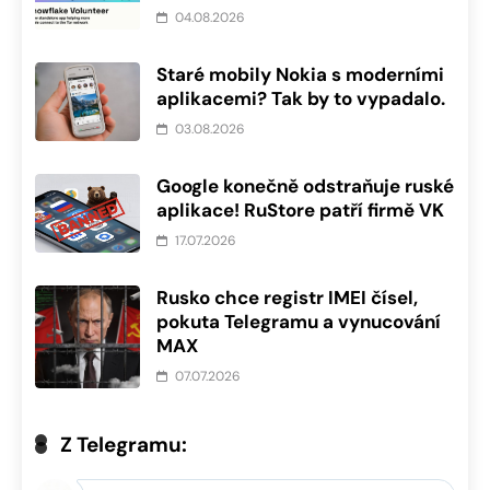
04.08.2026
Staré mobily Nokia s moderními
aplikacemi? Tak by to vypadalo.
03.08.2026
Google konečně odstraňuje ruské
aplikace! RuStore patří firmě VK
17.07.2026
Rusko chce registr IMEI čísel,
pokuta Telegramu a vynucování
MAX
07.07.2026
Z Telegramu: