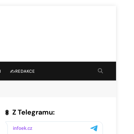
I
✍️REDAKCE
Z Telegramu: