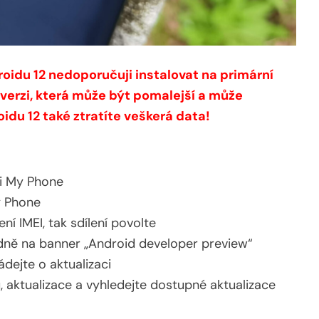
roidu 12 nedoporučuji instalovat na primární
verzi, která může být pomalejší a může
idu 12 také ztratíte veškerá data!
ci My Phone
y Phone
í IMEI, tak sdílení povolte
dně na banner „Android developer preview“
dejte o aktualizaci
, aktualizace a vyhledejte dostupné aktualizace