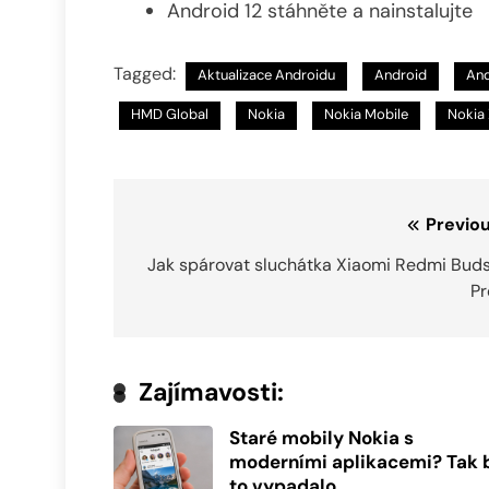
Android 12 stáhněte a nainstalujte
Tagged:
Aktualizace Androidu
Android
And
HMD Global
Nokia
Nokia Mobile
Nokia
Navigace
Previou
pro
Jak spárovat sluchátka Xiaomi Redmi Buds
Pr
příspěvek
Zajímavosti:
Staré mobily Nokia s
moderními aplikacemi? Tak 
to vypadalo.