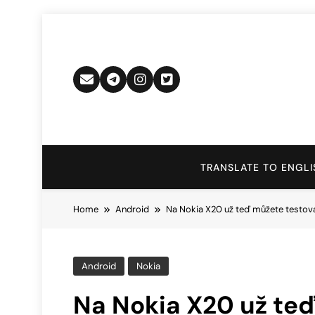
Skip
to
content
TRANSLATE TO ENGLI
Home
Android
Na Nokia X20 už teď můžete testova
Android
Nokia
Na Nokia X20 už te