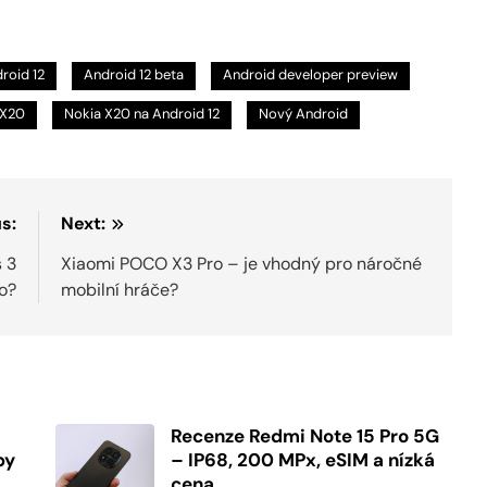
roid 12
Android 12 beta
Android developer preview
 X20
Nokia X20 na Android 12
Nový Android
s:
Next:
 3
Xiaomi POCO X3 Pro – je vhodný pro náročné
o?
mobilní hráče?
Recenze Redmi Note 15 Pro 5G
by
– IP68, 200 MPx, eSIM a nízká
cena