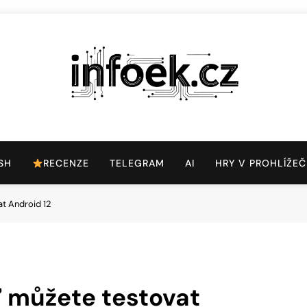
Infoek.cz
Web Věnující Se Technologickým Novinkám
SH
RECENZE
TELEGRAM
AI
HRY V PROHLÍŽEČ
t Android 12
ď můžete testovat