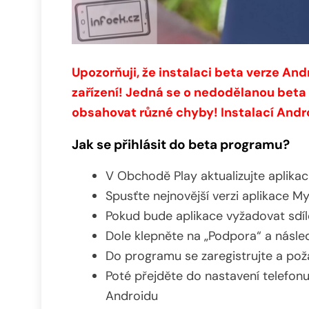
Upozorňuji, že instalaci beta verze And
zařízení! Jedná se o nedodělanou beta 
obsahovat různé chyby! Instalací Andro
Jak se přihlásit do beta programu?
V Obchodě Play aktualizujte aplika
Spusťte nejnovější verzi aplikace M
Pokud bude aplikace vyžadovat sdílen
Dole klepněte na „Podpora“ a násle
Do programu se zaregistrujte a požá
Poté přejděte do nastavení telefonu
Androidu