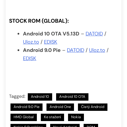
STOCK ROM (GLOBAL):
Android 10 OTA V5.13D
–
DATOID
/
Uloz.to
/
EDISK
Android 9.0 Pie
–
DATOID
/
Uloz.to
/
EDISK
Tagged:
Android 10
Android 10 OTA
Android 9.0 Pie
Android One
Čistý Android
HMD Global
Ke stažení
Nokia