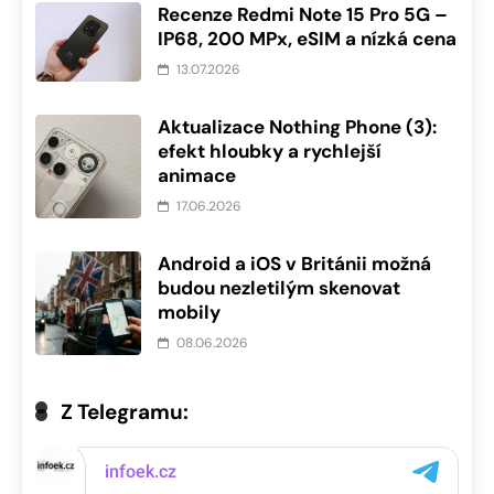
Recenze Redmi Note 15 Pro 5G –
IP68, 200 MPx, eSIM a nízká cena
13.07.2026
Aktualizace Nothing Phone (3):
efekt hloubky a rychlejší
animace
17.06.2026
Android a iOS v Británii možná
budou nezletilým skenovat
mobily
08.06.2026
Z Telegramu: