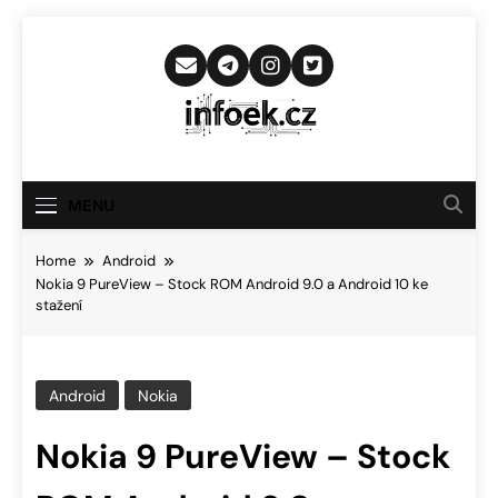
Skip
to
content
Infoek.cz
Web Věnující Se Technologickým
Novinkám
MENU
Home
Android
Nokia 9 PureView – Stock ROM Android 9.0 a Android 10 ke
stažení
Android
Nokia
Nokia 9 PureView – Stock