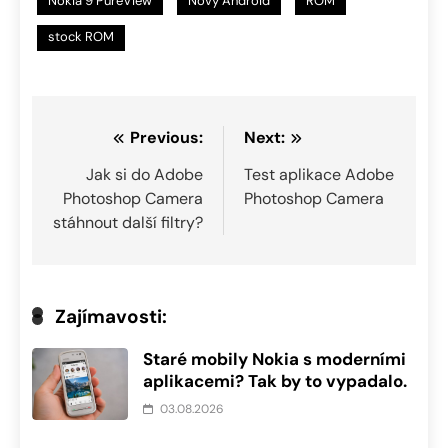
Nokia 9 PureView
Nový Android
ROM
stock ROM
Navigace
Previous:
Next:
pro
Jak si do Adobe
Test aplikace Adobe
Photoshop Camera
Photoshop Camera
příspěvek
stáhnout další filtry?
Zajímavosti:
Staré mobily Nokia s moderními
aplikacemi? Tak by to vypadalo.
03.08.2026