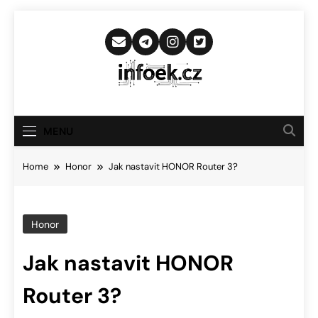
Skip
to
content
Infoek.cz
Web Věnující Se Technologickým
Novinkám
MENU
Home
Honor
Jak nastavit HONOR Router 3?
Honor
Jak nastavit HONOR
Router 3?