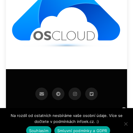
infoek.cz 2026.Developed By
.
BlazeThemes
Na rozdíl od ostatních nesbíráme vaše osobní údaje. Více se
dočtete v podmínkách infoek.cz. :)
Souhlasím
Smluvní podmínky a GDPR