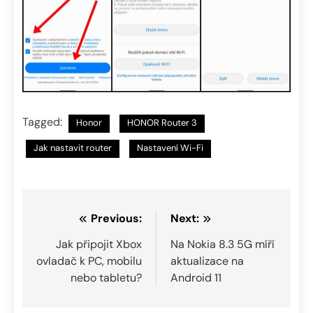
Tagged:
Honor
HONOR Router 3
Jak nastavit router
Nastavení Wi-Fi
Navigace
Previous:
Next:
pro
Jak připojit Xbox
Na Nokia 8.3 5G míří
ovladač k PC, mobilu
aktualizace na
příspěvek
nebo tabletu?
Android 11