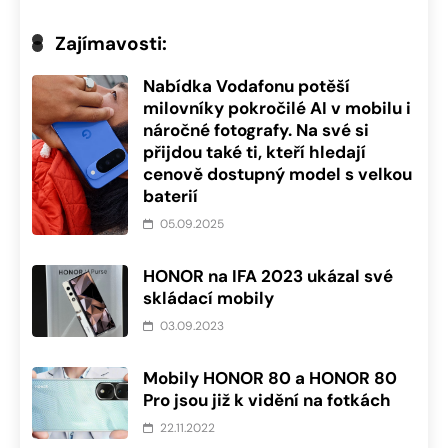
Zajímavosti:
Nabídka Vodafonu potěší
milovníky pokročilé AI v mobilu i
náročné fotografy. Na své si
přijdou také ti, kteří hledají
cenově dostupný model s velkou
baterií
05.09.2025
HONOR na IFA 2023 ukázal své
skládací mobily
03.09.2023
Mobily HONOR 80 a HONOR 80
Pro jsou již k vidění na fotkách
22.11.2022