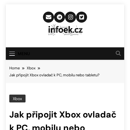
Skip
to
content
Infoek.cz
Web Věnující Se Technologickým
Novinkám
MENU
Home
Xbox
Jak připojit Xbox ovladač k PC, mobilu nebo tabletu?
Xbox
Jak připojit Xbox ovladač
k PC, mobilu nebo