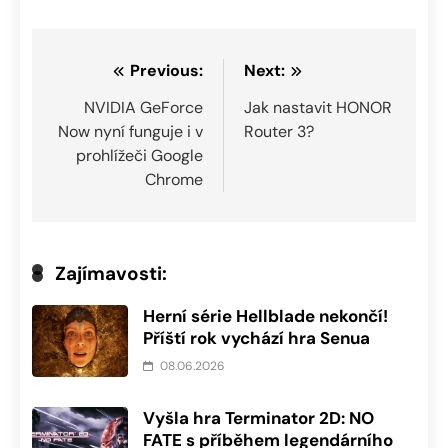
Navigace
Previous:
Next:
pro
NVIDIA GeForce
Jak nastavit HONOR
Now nyní funguje i v
Router 3?
příspěvek
prohlížeči Google
Chrome
Zajímavosti:
Herní série Hellblade nekončí!
Příští rok vychází hra Senua
08.06.2026
Vyšla hra Terminator 2D: NO
FATE s příběhem legendárního