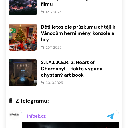
filmu
12.12.2025
Děti letos dle průzkumu chtějí k
Vánocům herní měny, konzole a
hry
25.11.2025
S.T.A.L.K.E.R. 2: Heart of
Chornobyl – takto vypadá
chystaný art book
30.10.2025
Z Telegramu: