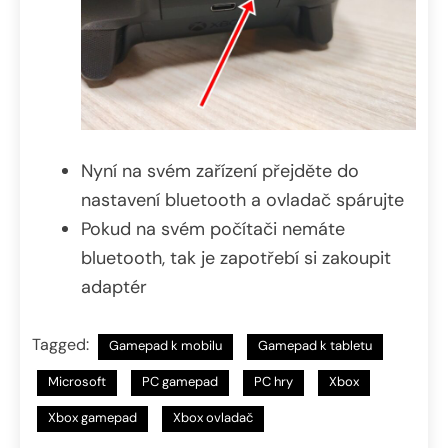
Nyní na svém zařízení přejděte do
nastavení bluetooth a ovladač spárujte
Pokud na svém počítači nemáte
bluetooth, tak je zapotřebí si zakoupit
adaptér
Tagged:
Gamepad k mobilu
Gamepad k tabletu
Microsoft
PC gamepad
PC hry
Xbox
Xbox gamepad
Xbox ovladač