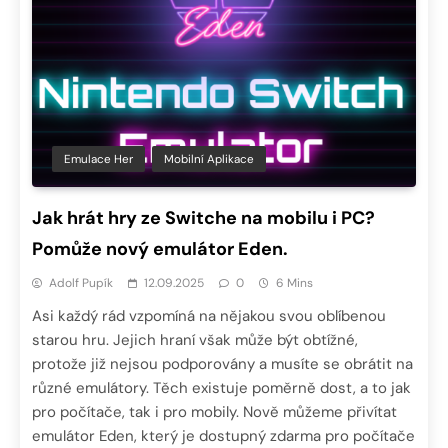
Emulace Her
Mobilní Aplikace
Jak hrát hry ze Switche na mobilu i PC?
Pomůže nový emulátor Eden.
Adolf Pupík
12.09.2025
0
6 Mins
Asi každý rád vzpomíná na nějakou svou oblíbenou
starou hru. Jejich hraní však může být obtížné,
protože již nejsou podporovány a musíte se obrátit na
různé emulátory. Těch existuje poměrně dost, a to jak
pro počítače, tak i pro mobily. Nově můžeme přivítat
emulátor Eden, který je dostupný zdarma pro počítače