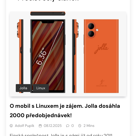
Jolla
Linux
O mobil s Linuxem je zájem. Jolla dosáhla
2000 předobjednávek!
Adolf Pupík
08.12.2025
0
2 Mins
Finská společnost Jolla je s námi již od roku 2011.