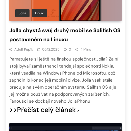
Jolla
Linux
Jolla chystá svůj druhý mobil se Salifish OS
postaveném na Linuxu
Adolf Pupík
05.12.2025
0
4 Mins
Pamatujete si ještě na finskou společnost Jolla? Za ní
stojí bývalí zaměstnanci tehdejší společnosti Nokia,
která vsadila na Windows Phone od Microsoftu, což
zapříčinilo konec její mobilní divize. Jolla však stále
pracuje na svém operačním systému Sailfish OS a je
jej možné používat na podporovaných zařízeních.
Fanoušci se dočkají nového Jolla Phonu!
>>Přečíst celý článek