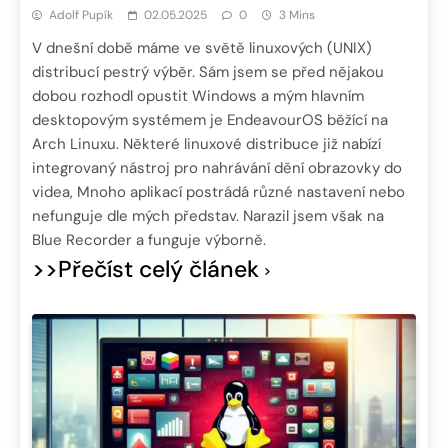
Adolf Pupík
02.05.2025
0
3 Mins
V dnešní době máme ve světě linuxových (UNIX)
distribucí pestrý výběr. Sám jsem se před nějakou
dobou rozhodl opustit Windows a mým hlavním
desktopovým systémem je EndeavourOS běžící na
Arch Linuxu. Některé linuxové distribuce již nabízí
integrovaný nástroj pro nahrávání dění obrazovky do
videa, Mnoho aplikací postrádá různé nastavení nebo
nefunguje dle mých představ. Narazil jsem však na
Blue Recorder a funguje výborně.
>>Přečíst celý článek