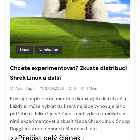
Linux
Nezařazené
Chcete experimentovat? Zkuste distribuci
Shrek Linux a další
Adolf Pupík
27.04.2026
0
1 Mins
Existuje nepřeberné množství linuxových distribucí a
každý si může vybrat tu, která nejlépe vyhovuje jeho
potřebám. Jelikož je většina z nich zdarma, můžete s
nimi experimentovat a zkusit třeba Shrek Linux, Snoop
Dogg Linux nebo Hannah Montana Linux.
>>Přečíst celý článek