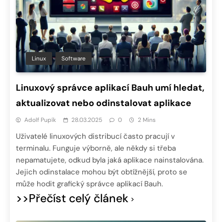
Linux
Software
Linuxový správce aplikací Bauh umí hledat,
aktualizovat nebo odinstalovat aplikace
Adolf Pupík
28.03.2025
0
2 Mins
Uživatelé linuxových distribucí často pracují v
terminalu. Funguje výborně, ale někdy si třeba
nepamatujete, odkud byla jaká aplikace nainstalována.
Jejich odinstalace mohou být obtížnější, proto se
může hodit grafický správce aplikací Bauh.
>>Přečíst celý článek