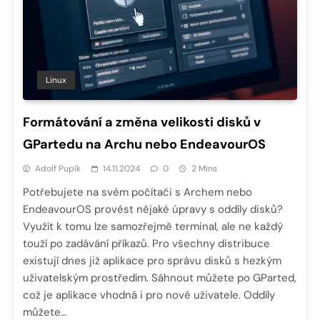
Linux
Formátování a změna velikosti disků v
GPartedu na Archu nebo EndeavourOS
Adolf Pupík
14.11.2024
0
2 Mins
Potřebujete na svém počítači s Archem nebo
EndeavourOS provést nějaké úpravy s oddíly disků?
Využít k tomu lze samozřejmě terminal, ale ne každý
touží po zadávání příkazů. Pro všechny distribuce
existují dnes již aplikace pro správu disků s hezkým
uživatelským prostředím. Sáhnout můžete po GParted,
což je aplikace vhodná i pro nové uživatele. Oddíly
můžete…