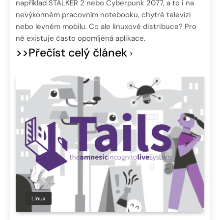
například STALKER 2 nebo Cyberpunk 2077, a to i na
nevýkonném pracovním notebooku, chytré televizi
nebo levném mobilu. Co ale linuxové distribuce? Pro
ně existuje často opomíjená aplikace.
>>Přečíst celý článek
Linux