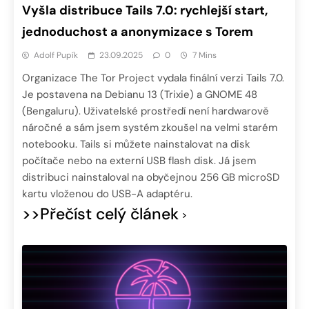
Vyšla distribuce Tails 7.0: rychlejší start,
jednoduchost a anonymizace s Torem
Adolf Pupík
23.09.2025
0
7 Mins
Organizace The Tor Project vydala finální verzi Tails 7.0.
Je postavena na Debianu 13 (Trixie) a GNOME 48
(Bengaluru). Uživatelské prostředí není hardwarově
náročné a sám jsem systém zkoušel na velmi starém
notebooku. Tails si můžete nainstalovat na disk
počítače nebo na externí USB flash disk. Já jsem
distribuci nainstaloval na obyčejnou 256 GB microSD
kartu vloženou do USB-A adaptéru.
>>Přečíst celý článek