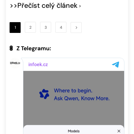
>>Přečíst celý článek
1
2
3
4
Z Telegramu: