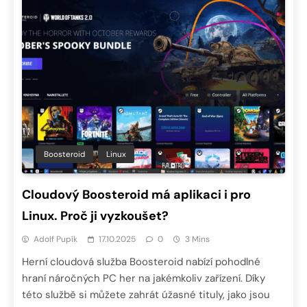
Boosteroid
Linux
Cloudový Boosteroid má aplikaci i pro
Linux. Proč ji vyzkoušet?
Adolf Pupík
17.10.2025
0
3 Mins
Herní cloudová služba Boosteroid nabízí pohodlné
hraní náročných PC her na jakémkoliv zařízení. Díky
této službě si můžete zahrát úžasné tituly, jako jsou