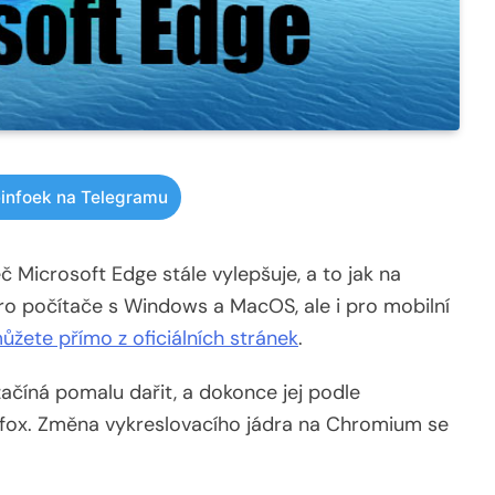
infoek na Telegramu
č Microsoft Edge stále vylepšuje, a to jak na
 pro počítače s Windows a MacOS, ale i pro mobilní
můžete přímo z oficiálních stránek
.
začíná pomalu dařit, a dokonce jej podle
irefox. Změna vykreslovacího jádra na Chromium se