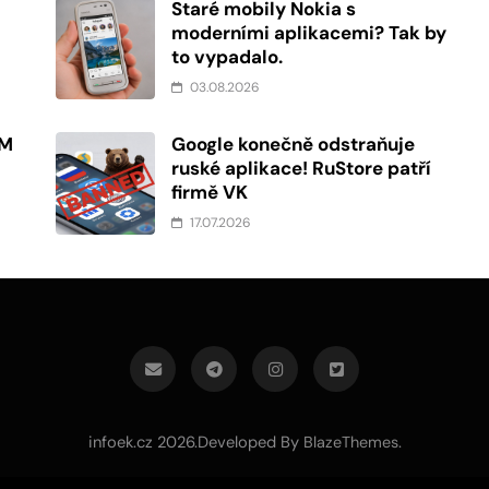
Staré mobily Nokia s
moderními aplikacemi? Tak by
to vypadalo.
03.08.2026
PM
Google konečně odstraňuje
ruské aplikace! RuStore patří
firmě VK
17.07.2026
infoek.cz 2026.Developed By
.
BlazeThemes