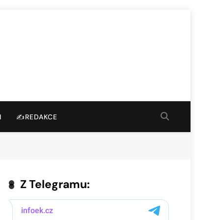
I
✍️REDAKCE
Z Telegramu: