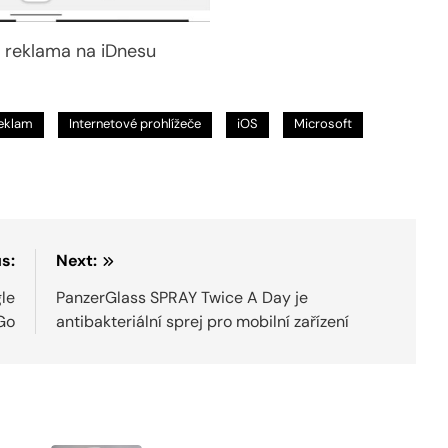
 reklama na iDnesu
reklam
Internetové prohlížeče
iOS
Microsoft
s:
Next:
le
PanzerGlass SPRAY Twice A Day je
Go
antibakteriální sprej pro mobilní zařízení