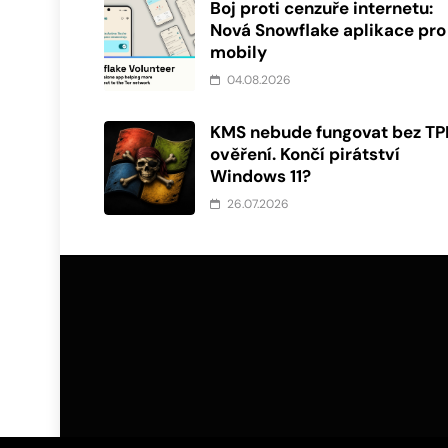
Boj proti cenzuře internetu:
Nová Snowflake aplikace pro
mobily
04.08.2026
KMS nebude fungovat bez T
ověření. Končí pirátství
Windows 11?
26.07.2026