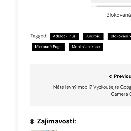
Blokovaná
Tagged:
AdBlock Plus
Android
Blokování 
Microsoft Edge
Mobilní aplikace
Navigace
Previou
pro
Máte levný mobil? Vyzkoušejte Goog
Camera 
příspěvek
Zajímavosti: