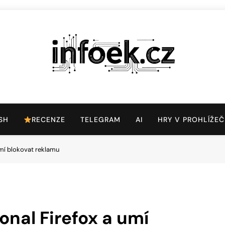
Infoek.cz
Web Věnující Se Technologickým Novinkám
SH
RECENZE
TELEGRAM
AI
HRY V PROHLÍŽEČ
umí blokovat reklamu
onal Firefox a umí