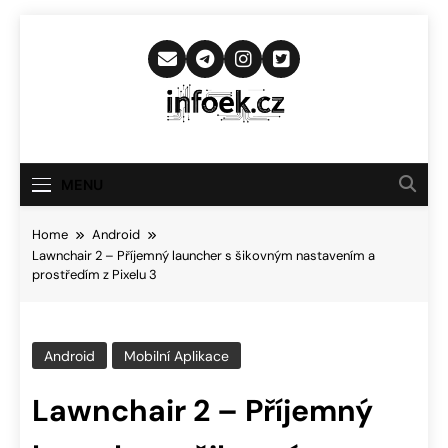
Skip
to
content
Infoek.cz
Web Věnující Se Technologickým
Novinkám
MENU
Home
Android
Lawnchair 2 – Příjemný launcher s šikovným nastavením a
prostředím z Pixelu 3
Android
Mobilní Aplikace
Lawnchair 2 – Příjemný