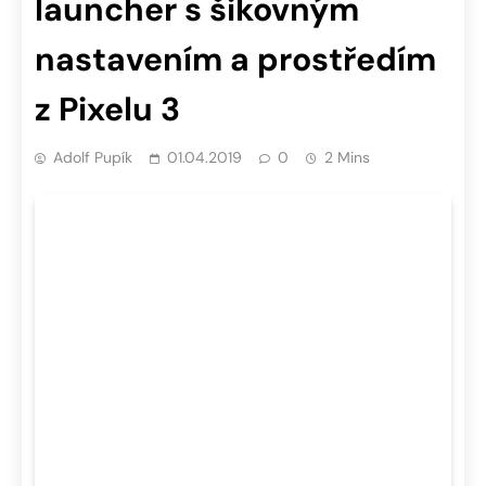
launcher s šikovným
nastavením a prostředím
z Pixelu 3
Adolf Pupík
01.04.2019
0
2 Mins