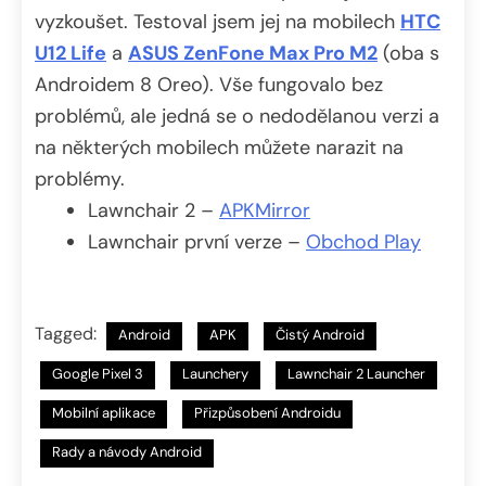
vyzkoušet. Testoval jsem jej na mobilech
HTC
U12 Life
a
ASUS ZenFone Max Pro M2
(oba s
Androidem 8 Oreo). Vše fungovalo bez
problémů, ale jedná se o nedodělanou verzi a
na některých mobilech můžete narazit na
problémy.
Lawnchair 2 –
APKMirror
Lawnchair první verze –
Obchod Play
Tagged:
Android
APK
Čistý Android
Google Pixel 3
Launchery
Lawnchair 2 Launcher
Mobilní aplikace
Přizpůsobení Androidu
Rady a návody Android