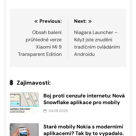
Navigace
Previous:
Next:
pro
Obsah balení
Niagara Launcher –
průhledné verze
Když jste znuděni
příspěvek
Xiaomi Mi 9
tradičním ovládáním
Transparent Edition
Androidu
Zajímavosti:
Boj proti cenzuře internetu: Nová
Snowflake aplikace pro mobily
04.08.2026
Staré mobily Nokia s moderními
aplikacemi? Tak by to vypadalo.