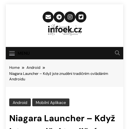
Skip
to
content
Infoek.cz
Web Věnující Se Technologickým
Novinkám
MENU
Home
Android
Niagara Launcher – Když jste znuděni tradičním ovládáním
Androidu
Android
Mobilní Aplikace
Niagara Launcher – Když