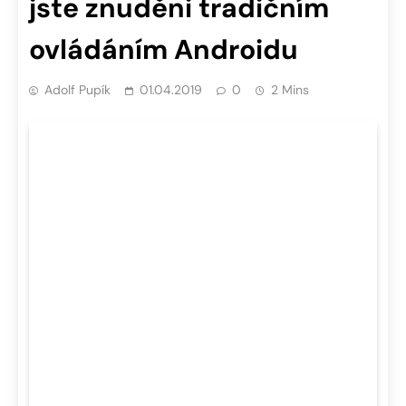
jste znuděni tradičním
ovládáním Androidu
Adolf Pupík
01.04.2019
0
2 Mins