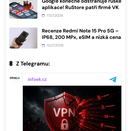
Google konečně odstraňuje ruské
aplikace! RuStore patří firmě VK
17.07.2026
Recenze Redmi Note 15 Pro 5G –
IP68, 200 MPx, eSIM a nízká cena
13.07.2026
Z Telegramu: