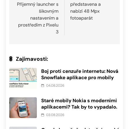
Příjemný launcher s
představena a
příspěvek
šikovným
nabízí 48 Mpx
nastavením a
fotoaparát
prostředím z Pixelu
3
Zajímavosti:
Boj proti cenzuře internetu: Nová
Snowflake aplikace pro mobily
04.08.2026
Staré mobily Nokia s moderními
aplikacemi? Tak by to vypadalo.
03.08.2026