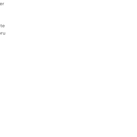
er
ete
oru