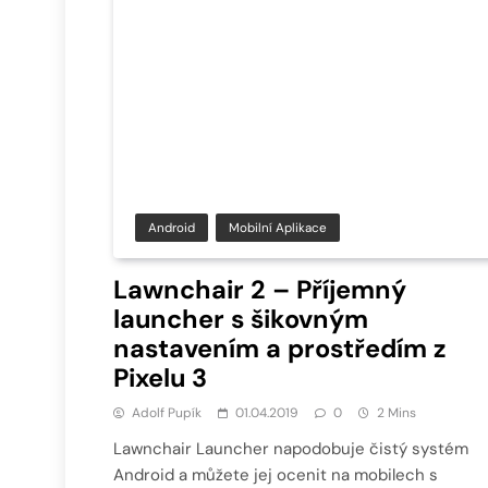
Android
Mobilní Aplikace
Lawnchair 2 – Příjemný
launcher s šikovným
nastavením a prostředím z
Pixelu 3
Adolf Pupík
01.04.2019
0
2 Mins
Lawnchair Launcher napodobuje čistý systém
Android a můžete jej ocenit na mobilech s