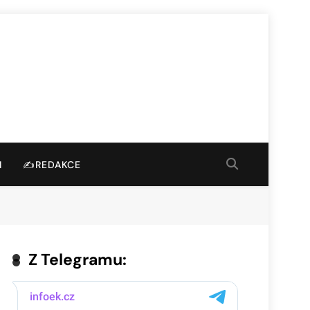
I
✍️REDAKCE
Z Telegramu: