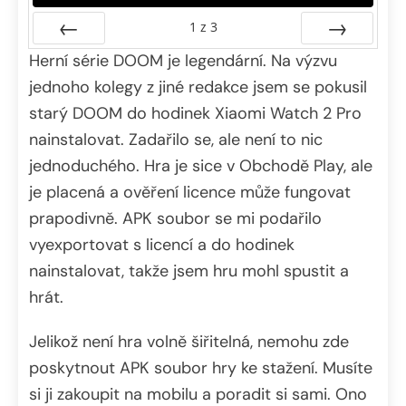
1
z
3
Herní série DOOM je legendární. Na výzvu
Předchozí
Další
jednoho kolegy z jiné redakce jsem se pokusil
starý DOOM do hodinek Xiaomi Watch 2 Pro
nainstalovat. Zadařilo se, ale není to nic
jednoduchého. Hra je sice v Obchodě Play, ale
je placená a ověření licence může fungovat
prapodivně. APK soubor se mi podařilo
vyexportovat s licencí a do hodinek
nainstalovat, takže jsem hru mohl spustit a
hrát.
Jelikož není hra volně šiřitelná, nemohu zde
poskytnout APK soubor hry ke stažení. Musíte
si ji zakoupit na mobilu a poradit si sami. Ono