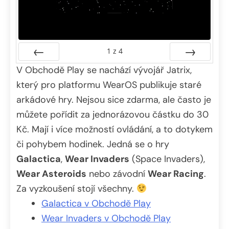
1
z
4
V Obchodě Play se nachází vývojář Jatrix,
Předchozí
Další
který pro platformu WearOS publikuje staré
arkádové hry. Nejsou sice zdarma, ale často je
můžete pořídit za jednorázovou částku do 30
Kč. Mají i více možností ovládání, a to dotykem
či pohybem hodinek. Jedná se o hry
Galactica
,
Wear Invaders
(Space Invaders),
Wear Asteroids
nebo závodní
Wear Racing
.
Za vyzkoušení stojí všechny.
Galactica v Obchodě Play
Wear Invaders v Obchodě Play