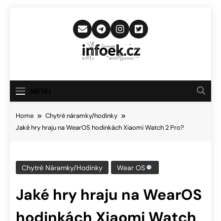
Skip
to
content
Infoek.cz
Web Věnující Se Technologickým
Novinkám
MENU
Home
Chytré náramky/hodinky
Jaké hry hraju na WearOS hodinkách Xiaomi Watch 2 Pro?
Chytré Náramky/hodinky
Wear OS
Jaké hry hraju na WearOS
hodinkách Xiaomi Watch