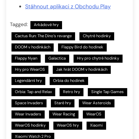
Stáhnout aplikaci z Obchodu Play
Tagged:
Arkádové hry
Cactus Run: The Dino’s revange
Chytré hodinky
DOOM v hodinkách
Flappy Bird do hodinek
Flappy Nyan
Galactica
Hry pro chytré hodinky
Hry pro WearOS
Jak hrát DOOM v hodinkách
Legendární hry
Orbia do hodinek
Orbia: Tap and Relax
Retro hry
Single Tap Games
Space Invaders
Staré hry
Wear Asteroids
Wear Invaders
Wear Racing
WearOS
WearOS hodinky
WearOS hry
Xiaomi
Xiaomi Watch 2 Pro