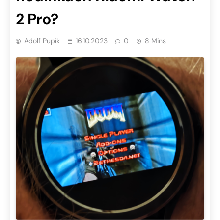
2 Pro?
Adolf Pupík
16.10.2023
0
8 Mins