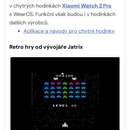
v chytrých hodinkách
Xiaomi Watch 2 Pro
s WearOS. Funkční však budou i v hodinkách
dalších výrobců.
Aplikace a návody pro chytré hodinky
Retro hry od vývojáře Jatrix