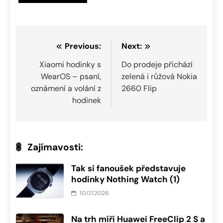
Navigace
Previous:
Next:
pro
Xiaomi hodinky s
Do prodeje přichází
WearOS – psaní,
zelená i růžová Nokia
příspěvek
oznámení a volání z
2660 Flip
hodinek
Zajímavosti:
Tak si fanoušek představuje
hodinky Nothing Watch (1)
10.07.2026
Na trh míří Huawei FreeClip 2 S a