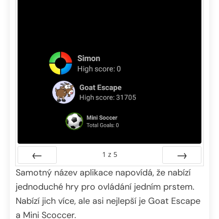
1
z
5
Samotný název aplikace napovídá, že nabízí
Předchozí
Další
jednoduché hry pro ovládání jedním prstem.
Nabízí jich více, ale asi nejlepší je Goat Escape
a Mini Scoccer.