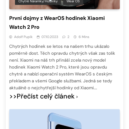
Chytré Náramky/hodinky
Wear OS
První dojmy z WearOS hodinek Xiaomi
Watch 2 Pro
Adolf Pupík
07.10.2023
2
6 Mins
Chytrých hodinek se letos na našem trhu ukázalo
poměrně dost. Těch opravdu chytrých však zas tolik
není. Xiaomi na náš trh přináší zcela nový model
hodinek Xiaomi Watch 2 Pro, které jsou opravdu
chytré a nabízí operační systém WearOS s českým
překladem a všemi Google službami. Jedná se tedy
aktuálně o nejchytřejší hodinky od Xiaomi….
>>Přečíst celý článek