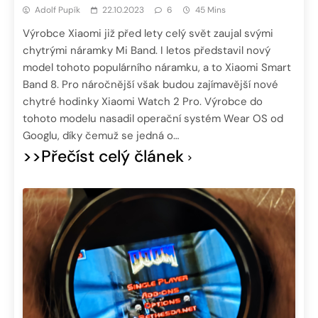
Adolf Pupík
22.10.2023
6
45 Mins
Výrobce Xiaomi již před lety celý svět zaujal svými
chytrými náramky Mi Band. I letos představil nový
model tohoto populárního náramku, a to Xiaomi Smart
Band 8. Pro náročnější však budou zajímavější nové
chytré hodinky Xiaomi Watch 2 Pro. Výrobce do
tohoto modelu nasadil operační systém Wear OS od
Googlu, díky čemuž se jedná o…
>>Přečíst celý článek