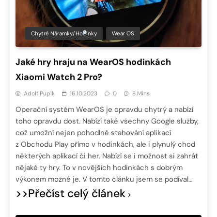
Chytré Náramky/hodinky
Wear OS
Jaké hry hraju na WearOS hodinkách
Xiaomi Watch 2 Pro?
Adolf Pupík
16.10.2023
0
8 Mins
Operační systém WearOS je opravdu chytrý a nabízí
toho opravdu dost. Nabízí také všechny Google služby,
což umožní nejen pohodlné stahování aplikací
z Obchodu Play přímo v hodinkách, ale i plynulý chod
některých aplikací či her. Nabízí se i možnost si zahrát
nějaké ty hry. To v novějších hodinkách s dobrým
výkonem možné je. V tomto článku jsem se podíval…
>>Přečíst celý článek