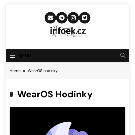
Skip
to
content
Infoek.cz
Web Věnující Se Technologickým
Novinkám
MENU
Home
WearOS hodinky
WearOS Hodinky