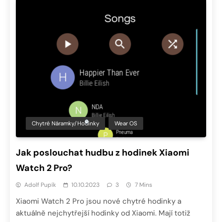
Chytré Náramky/hodinky
Wear OS
Jak poslouchat hudbu z hodinek Xiaomi
Watch 2 Pro?
Adolf Pupík
10.10.2023
3
7 Mins
Xiaomi Watch 2 Pro jsou nové chytré hodinky a
aktuálně nejchytřejší hodinky od Xiaomi. Mají totiž