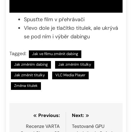
Spusťte film v přehrávači
Vlevo dole je tlačítko titulek, ale ukrývá
se pod ním i výběr dabingu
Tagged:
Jak ve filmu změnit dabing
Jak změním dabing
Jak změním titulky
Jak změnit titulky
VLC Media Player
Změna titulek
Navigace
Previous:
Next:
pro
Recenze VARTA
Testované GPU