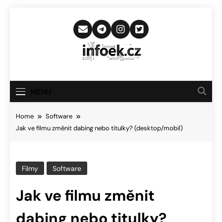
Skip
to
content
Infoek.cz
Web Věnující Se Technologickým
Novinkám
MENU
Home
Software
Jak ve filmu změnit dabing nebo titulky? (desktop/mobil)
Filmy
Software
Jak ve filmu změnit
dabing nebo titulky?