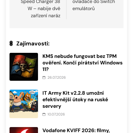
Speed Charger 38
ovladače do Switch
příspěvek
W – nabije dvě
emulátorů
zařízení naráz
Zajímavosti:
KMS nebude fungovat bez TPM
ověření. Končí pirátství Windows
11?
26.07.2026
IT Army Kit v2.2.8 umožní
efektivnější útoky na ruské
servery
10.07.2026
Vodafone KVIFF 2026: filmy,