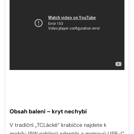
Obsah balení – kryt nechybí
V tradiční „TCLácké“ krabičce najdete k
mobilu 15W nabíjecí adaptér a metrový USB-C