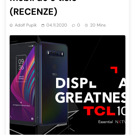
(RECENZE)
Adolf Pupík
04.11.2020
0
20 Mins