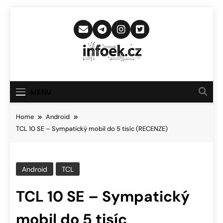
Skip
to
content
Infoek.cz
Web Věnující Se Technologickým
Novinkám
MENU
Home
Android
TCL 10 SE – Sympatický mobil do 5 tisíc (RECENZE)
Android
TCL
TCL 10 SE – Sympatický
mobil do 5 tisíc