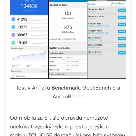
Test v AnTuTu Benchmark, GeekBench 5 a
AndroBench
Od mobilu za 5 tisíc opravdu nemůžete
očekávat vysoký výkon, přesto je výkon
mobilu TCL 10 SE dostačující pro běh systému