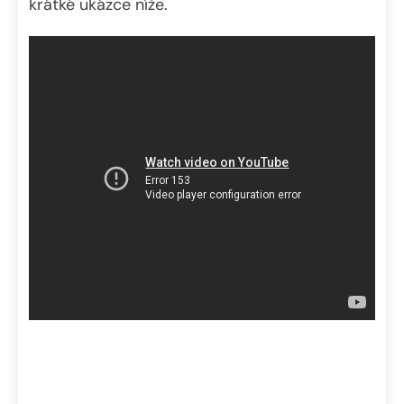
krátké ukázce níže.