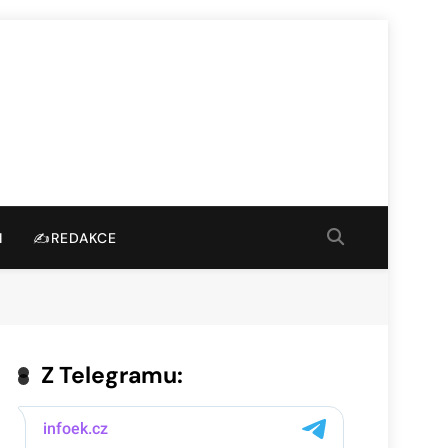
I
✍️REDAKCE
Z Telegramu: