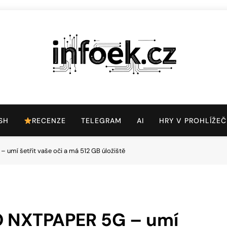
Infoek.cz
Web Věnující Se Technologickým Novinkám
SH
RECENZE
TELEGRAM
AI
HRY V PROHLÍŽEČ
umí šetřit vaše oči a má 512 GB úložiště
O NXTPAPER 5G – umí