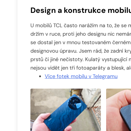
Design a konstrukce mobil
U mobilů TCL často narážím na to, že se m
držím v ruce, proti jeho designu nic nem
se dostal jen v mnou testovaném černém 
designovou úpravu. Jsem rád, že zadní kry
prstů či jiné nečistoty. Kulatý vystupujíc
nejsou vidět jen tři fotoaparáty a blesk, a
Více fotek mobilu v Telegramu