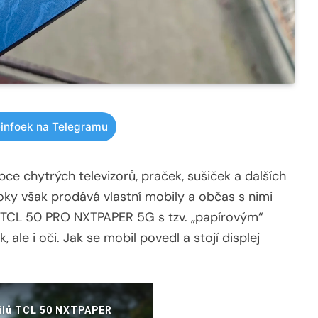
infoek na Telegramu
ce chytrých televizorů, praček, sušiček a dalších
y však prodává vlastní mobily a občas s nimi
dl TCL 50 PRO NXTPAPER 5G s tzv. „papírovým“
 ale i oči. Jak se mobil povedl a stojí displej