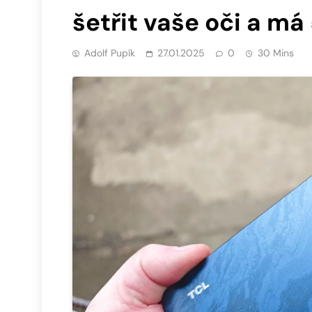
šetřit vaše oči a má
Adolf Pupík
27.01.2025
0
30 Mins