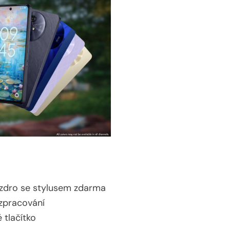
uzdro se stylusem zdarma
 zpracování
 tlačítko