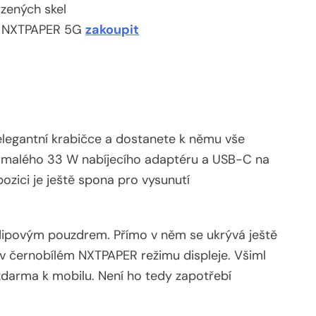
rzených skel
o NXTPAPER 5G
zakoupit
elegantní krabičce a dostanete k němu vše
o malého 33 W nabíjecího adaptéru a USB-C na
ozici je ještě spona pro vysunutí
 flipovým pouzdrem. Přímo v něm se ukrývá ještě
v černobílém NXTPAPER režimu displeje. Všiml
 zdarma k mobilu. Není ho tedy zapotřebí