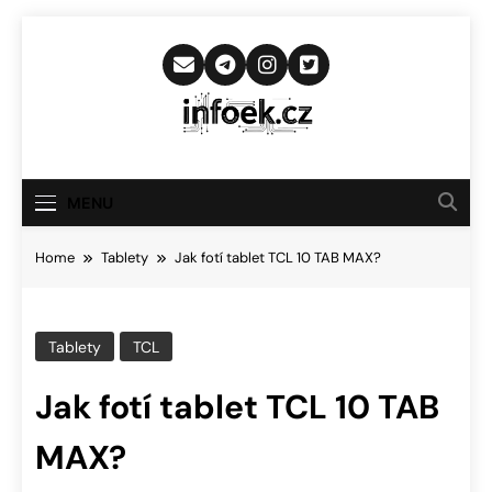
Skip
to
content
Infoek.cz
Web Věnující Se Technologickým
Novinkám
MENU
Home
Tablety
Jak fotí tablet TCL 10 TAB MAX?
Tablety
TCL
Jak fotí tablet TCL 10 TAB
MAX?