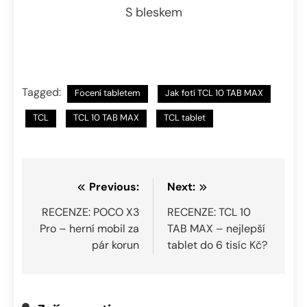
S bleskem
Tagged:
Focení tabletem
Jak fotí TCL 10 TAB MAX
TCL
TCL 10 TAB MAX
TCL tablet
Navigace
Previous:
Next:
pro
RECENZE: POCO X3
RECENZE: TCL 10
Pro – herní mobil za
TAB MAX – nejlepší
příspěvek
pár korun
tablet do 6 tisíc Kč?