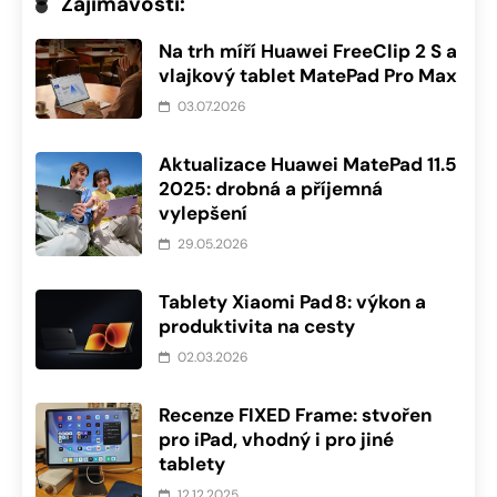
Zajímavosti:
Na trh míří Huawei FreeClip 2 S a
vlajkový tablet MatePad Pro Max
03.07.2026
Aktualizace Huawei MatePad 11.5
2025: drobná a příjemná
vylepšení
29.05.2026
Tablety Xiaomi Pad 8: výkon a
produktivita na cesty
02.03.2026
Recenze FIXED Frame: stvořen
pro iPad, vhodný i pro jiné
tablety
12.12.2025