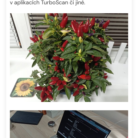
v aplikacích TurboScan či jiné.