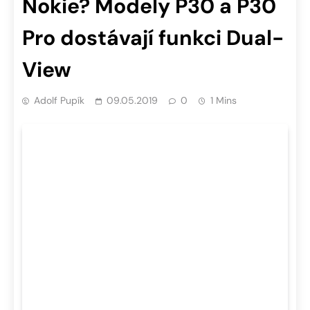
Nokie? Modely P30 a P30
Pro dostávají funkci Dual-
View
Adolf Pupík
09.05.2019
0
1 Mins