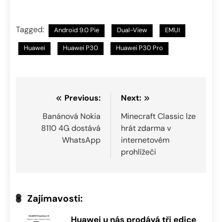
Tagged:
Android 9.0 Pie
Dual-View
EMUI
Huawei
Huawei P30
Huawei P30 Pro
Navigace
Previous:
Next:
pro
Banánová Nokia
Minecraft Classic lze
8110 4G dostává
hrát zdarma v
příspěvek
WhatsApp
internetovém
prohlížeči
Zajímavosti:
Huawei u nás prodává tři edice