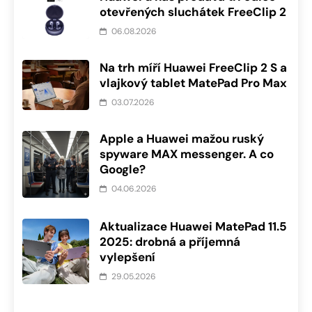
otevřených sluchátek FreeClip 2
06.08.2026
Na trh míří Huawei FreeClip 2 S a
vlajkový tablet MatePad Pro Max
03.07.2026
Apple a Huawei mažou ruský
spyware MAX messenger. A co
Google?
04.06.2026
Aktualizace Huawei MatePad 11.5
2025: drobná a příjemná
vylepšení
29.05.2026