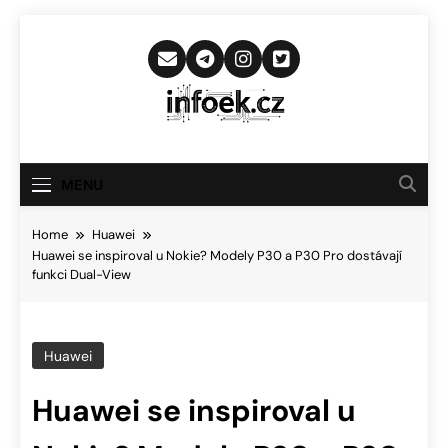
Skip
to
content
Infoek.cz
Web Věnující Se Technologickým
Novinkám
MENU
Home
Huawei
Huawei se inspiroval u Nokie? Modely P30 a P30 Pro dostávají
funkci Dual-View
Huawei
Huawei se inspiroval u