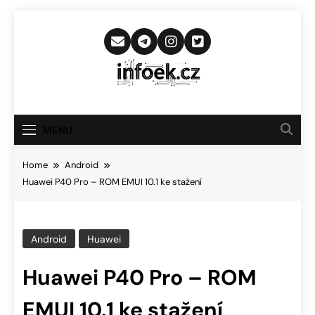
Skip
to
content
Infoek.cz
Web Věnující Se Technologickým
Novinkám
MENU
Home
Android
Huawei P40 Pro – ROM EMUI 10.1 ke stažení
Android
Huawei
Huawei P40 Pro – ROM
EMUI 10.1 ke stažení