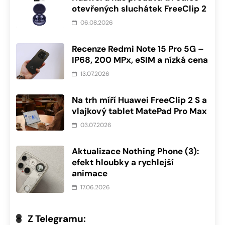
otevřených sluchátek FreeClip 2
06.08.2026
Recenze Redmi Note 15 Pro 5G –
IP68, 200 MPx, eSIM a nízká cena
13.07.2026
Na trh míří Huawei FreeClip 2 S a
vlajkový tablet MatePad Pro Max
03.07.2026
Aktualizace Nothing Phone (3):
efekt hloubky a rychlejší
animace
17.06.2026
Z Telegramu: