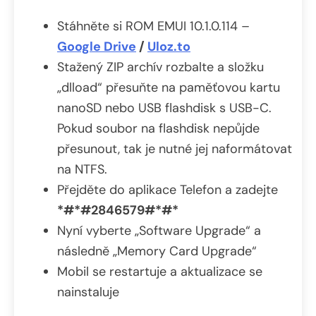
Stáhněte si ROM EMUI 10.1.0.114 –
Google Drive
/
Uloz.to
Stažený ZIP archív rozbalte a složku
„dlload“ přesuňte na paměťovou kartu
nanoSD nebo USB flashdisk s USB-C.
Pokud soubor na flashdisk nepůjde
přesunout, tak je nutné jej naformátovat
na NTFS.
Přejděte do aplikace Telefon a zadejte
*#*#2846579#*#*
Nyní vyberte „Software Upgrade“ a
následně „Memory Card Upgrade“
Mobil se restartuje a aktualizace se
nainstaluje