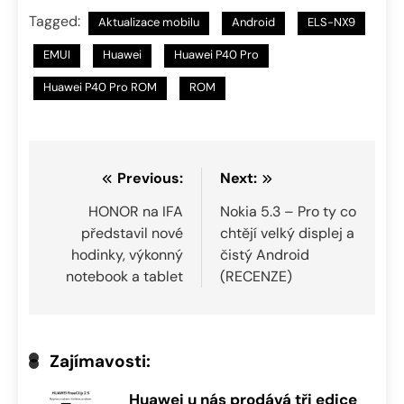
Tagged:
Aktualizace mobilu
Android
ELS-NX9
EMUI
Huawei
Huawei P40 Pro
Huawei P40 Pro ROM
ROM
Navigace
Previous:
Next:
pro
HONOR na IFA
Nokia 5.3 – Pro ty co
představil nové
chtějí velký displej a
příspěvek
hodinky, výkonný
čistý Android
notebook a tablet
(RECENZE)
Zajímavosti:
Huawei u nás prodává tři edice