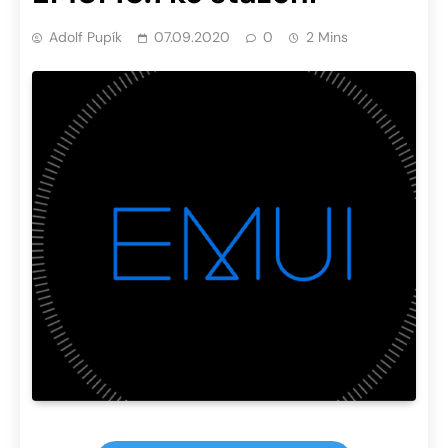
Adolf Pupík
07.09.2020
0
2 Mins