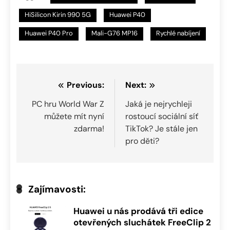
HiSilicon Kirin 990 5G
Huawei P40
Huawei P40 Pro
Mali-G76 MP16
Rychlé nabíjení
Navigace
Previous:
Next:
pro
PC hru World War Z
Jaká je nejrychleji
můžete mít nyní
rostoucí sociální síť
příspěvek
zdarma!
TikTok? Je stále jen
pro děti?
Zajímavosti:
Huawei u nás prodává tři edice
otevřených sluchátek FreeClip 2