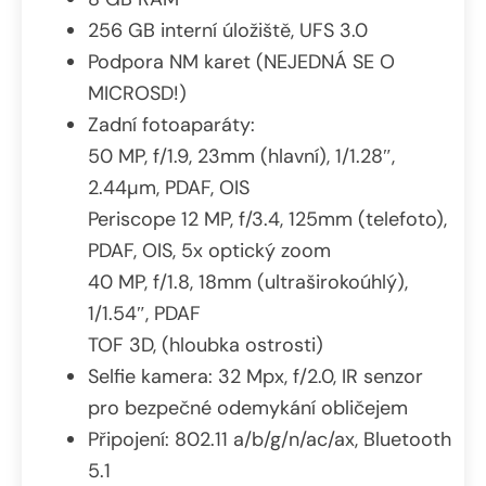
256 GB interní úložiště, UFS 3.0
Podpora NM karet (NEJEDNÁ SE O
MICROSD!)
Zadní fotoaparáty:
50 MP, f/1.9, 23mm (hlavní), 1/1.28″,
2.44µm, PDAF, OIS
Periscope 12 MP, f/3.4, 125mm (telefoto),
PDAF, OIS, 5x optický zoom
40 MP, f/1.8, 18mm (ultraširokoúhlý),
1/1.54″, PDAF
TOF 3D, (hloubka ostrosti)
Selfie kamera: 32 Mpx, f/2.0, IR senzor
pro bezpečné odemykání obličejem
Připojení: 802.11 a/b/g/n/ac/ax, Bluetooth
5.1