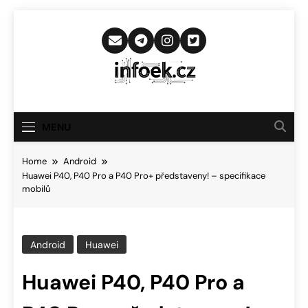
Skip
to
content
Infoek.cz
Web Věnující Se Technologickým
Novinkám
MENU
Home
Android
Huawei P40, P40 Pro a P40 Pro+ představeny! – specifikace
mobilů
Android
Huawei
Huawei P40, P40 Pro a