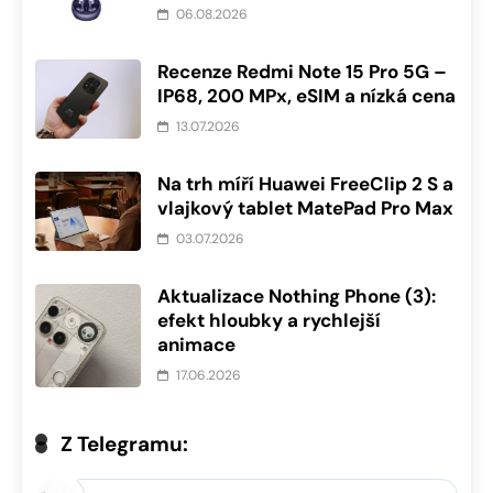
06.08.2026
Recenze Redmi Note 15 Pro 5G –
IP68, 200 MPx, eSIM a nízká cena
13.07.2026
Na trh míří Huawei FreeClip 2 S a
vlajkový tablet MatePad Pro Max
03.07.2026
Aktualizace Nothing Phone (3):
efekt hloubky a rychlejší
animace
17.06.2026
Z Telegramu: