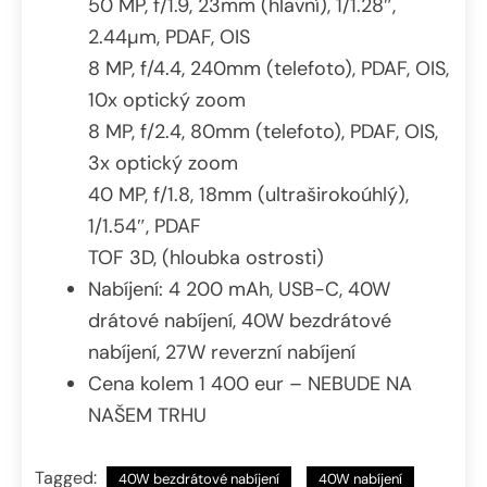
50 MP, f/1.9, 23mm (hlavní), 1/1.28″,
2.44µm, PDAF, OIS
8 MP, f/4.4, 240mm (telefoto), PDAF, OIS,
10x optický zoom
8 MP, f/2.4, 80mm (telefoto), PDAF, OIS,
3x optický zoom
40 MP, f/1.8, 18mm (ultraširokoúhlý),
1/1.54″, PDAF
TOF 3D, (hloubka ostrosti)
Nabíjení: 4 200 mAh, USB-C, 40W
drátové nabíjení, 40W bezdrátové
nabíjení, 27W reverzní nabíjení
Cena kolem 1 400 eur – NEBUDE NA
NAŠEM TRHU
Tagged:
40W bezdrátové nabíjení
40W nabíjení