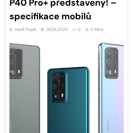
P40 Pro+ představeny! –
specifikace mobilů
Adolf Pupík
26.03.2020
0
5 Mins