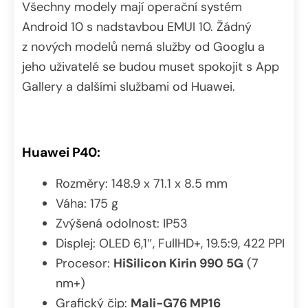
Všechny modely mají operační systém
Android 10 s nadstavbou EMUI 10. Žádný
z nových modelů nemá služby od Googlu a
jeho uživatelé se budou muset spokojit s App
Gallery a dalšími službami od Huawei.
Huawei P40:
Rozměry: 148.9 x 71.1 x 8.5 mm
Váha: 175 g
Zvýšená odolnost: IP53
Displej: OLED 6,1″, FullHD+, 19.5:9, 422 PPI
Procesor:
HiSilicon Kirin 990 5G
(7
nm+)
Grafický čip:
Mali-G76 MP16