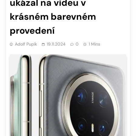
ukázal na videu v
krásném barevném
provedení
Adolf Pupík
19.11.2024
0
1 Mins