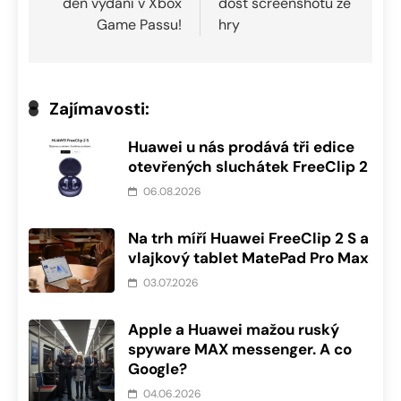
den vydání v Xbox
dost screenshotů ze
Game Passu!
hry
Zajímavosti:
Huawei u nás prodává tři edice
otevřených sluchátek FreeClip 2
06.08.2026
Na trh míří Huawei FreeClip 2 S a
vlajkový tablet MatePad Pro Max
03.07.2026
Apple a Huawei mažou ruský
spyware MAX messenger. A co
Google?
04.06.2026