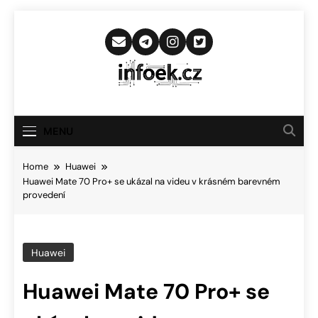
Skip
to
content
Infoek.cz
Web Věnující Se Technologickým
Novinkám
MENU
Home
Huawei
Huawei Mate 70 Pro+ se ukázal na videu v krásném barevném
provedení
Huawei
Huawei Mate 70 Pro+ se