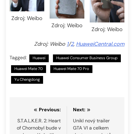
Zdroj: Weibo
Zdroj: Weibo
Zdroj: Weibo
Zdroj: Weibo
1
/
2
,
HuaweiCentral.com
Tagged:
Huawei
Huawei Consumer Business Group
Huawei Mate 70
Huawei Mate 70 Pro
Yu Chengdong
Navigace
Previous:
Next:
pro
S.T.A.L.K.E.R. 2: Heart
Unikl nový trailer
of Chornobyl bude v
GTA VI a celkem
příspěvek