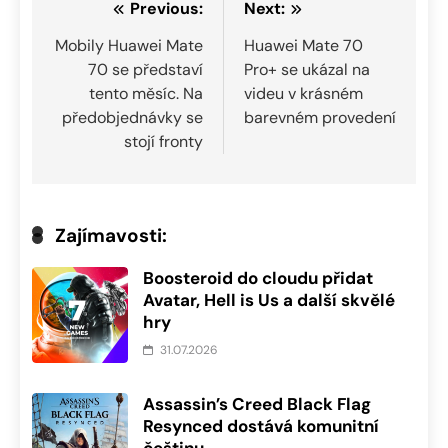
Navigace
Previous:
Next:
pro
Mobily Huawei Mate
Huawei Mate 70
70 se představí
Pro+ se ukázal na
příspěvek
tento měsíc. Na
videu v krásném
předobjednávky se
barevném provedení
stojí fronty
Zajímavosti:
Boosteroid do cloudu přidat
Avatar, Hell is Us a další skvělé
hry
31.07.2026
Assassin’s Creed Black Flag
Resynced dostává komunitní