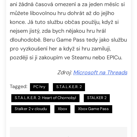
ani žádná časová omezení a za jeden měsíc si
můžete libovolnou hru dohrát až do jejího
konce. Já tuto službu občas použiju, když si
nejsem jistý, zda bych nějakou hru hrál
dlouhodobě. Beru Game Pass tedy jako službu
pro vyzkoušení her a když si hru zamiluji,
později si ji zakoupím ve Steamu nebo EPICu.
Zdroj:
Microsoft na Threads
Tagged:
PC hry
S.T.A.L.K.E.R. 2
S.T.A.L.K.E.R. 2: Heart of Chornobyl
STALKER 2
Stalker 2 v cloudu
Xbox
Xbox Game Pass