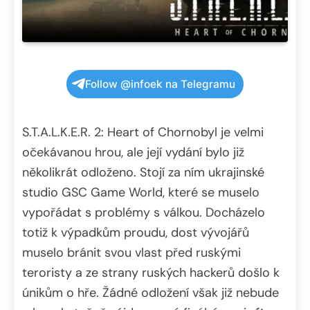
Follow @infoek na Telegramu
S.T.A.L.K.E.R. 2: Heart of Chornobyl je velmi
očekávanou hrou, ale její vydání bylo již
několikrát odloženo. Stojí za ním ukrajinské
studio GSC Game World, které se muselo
vypořádat s problémy s válkou. Docházelo
totiž k výpadkům proudu, dost vývojářů
muselo bránit svou vlast před ruskými
teroristy a ze strany ruských hackerů došlo k
únikům o hře. Žádné odložení však již nebude