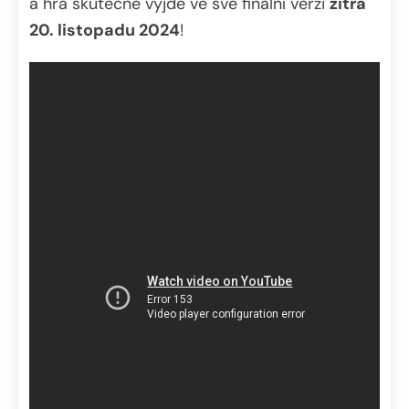
a hra skutečně výjde ve své finální verzi
zítra
20. listopadu 2024
!