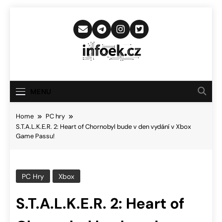
Skip
to
content
Infoek.cz
Web Věnující Se Technologickým
Novinkám
MENU
Home
PC hry
S.T.A.L.K.E.R. 2: Heart of Chornobyl bude v den vydání v Xbox
Game Passu!
PC Hry
Xbox
S.T.A.L.K.E.R. 2: Heart of