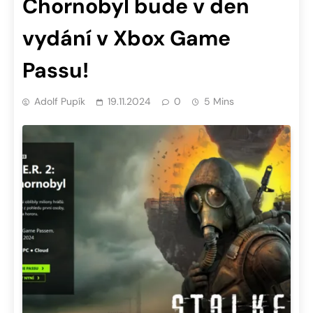
Chornobyl bude v den
vydání v Xbox Game
Passu!
Adolf Pupík
19.11.2024
0
5 Mins