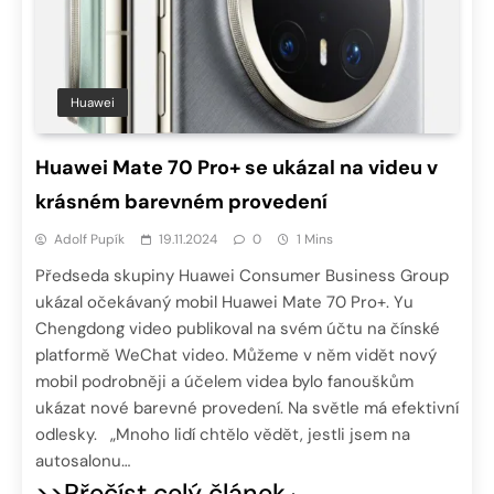
Huawei
Huawei Mate 70 Pro+ se ukázal na videu v
krásném barevném provedení
Adolf Pupík
19.11.2024
0
1 Mins
Předseda skupiny Huawei Consumer Business Group
ukázal očekávaný mobil Huawei Mate 70 Pro+. Yu
Chengdong video publikoval na svém účtu na čínské
platformě WeChat video. Můžeme v něm vidět nový
mobil podrobněji a účelem videa bylo fanouškům
ukázat nové barevné provedení. Na světle má efektivní
odlesky. „Mnoho lidí chtělo vědět, jestli jsem na
autosalonu…
>>Přečíst celý článek