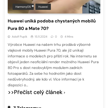
HarmonyOS
Huawei
Huawei uniká podoba chystaných mobilů
Pura 80 a Mate 70?
Adolf Pupík
15.11.2024
0
4 Mins
Výrobce Huawei na našem trhu prodává výborné
vlajkové mobily Huawei Pura 70, ale již unikají
informace o modelech pro příští rok. Na internetu se
objevil jeden neoficiální render možného Huawei Pura
80 Pro s dost neobvyklým modulem zadních
fotoaparátů. Za sebe ho hodnotím jako dost
nedůvěryhodný, ale kdo ví. Více informací je k
dispozici o…
>>Přečíst celý článek