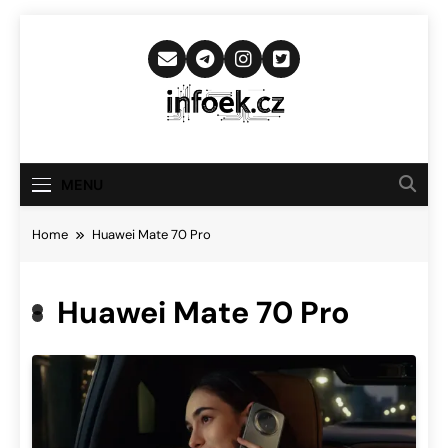
Skip
to
content
Infoek.cz
Web Věnující Se Technologickým
Novinkám
MENU
Home
Huawei Mate 70 Pro
Huawei Mate 70 Pro