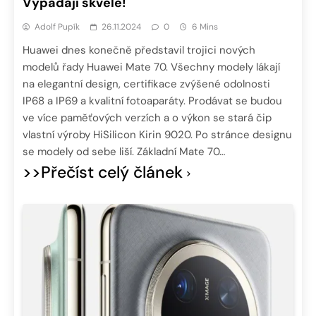
Vypadají skvěle!
Adolf Pupík
26.11.2024
0
6 Mins
Huawei dnes konečně představil trojici nových
modelů řady Huawei Mate 70. Všechny modely lákají
na elegantní design, certifikace zvýšené odolnosti
IP68 a IP69 a kvalitní fotoaparáty. Prodávat se budou
ve více paměťových verzích a o výkon se stará čip
vlastní výroby HiSilicon Kirin 9020. Po stránce designu
se modely od sebe liší. Základní Mate 70…
>>Přečíst celý článek