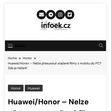
Skip
to
content
Infoek.cz
Web Věnující Se Technologickým
Novinkám
MENU
Home
Honor
Huawei/Honor – Nelze přesunout stažené filmy z mobilu do PC?
Zde je řešení!
Honor
Huawei
Huawei/Honor – Nelze