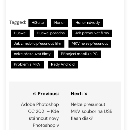
Tagged:
HiSuite
Honor
Honor návody
Huawei
Huawei poradna
Jak přesouvat filmy
Jak z mobilu přesunout film
MKV nelze přesunout
nelze přesouvat filmy
Připojení mobilu s PC
Problém s MKV
Rady Android
Navigace
Previous:
Next:
pro
Adobe Photoshop
Nelze přesunout
CC 2021 – Kde
MKV soubor na USB
příspěvek
stáhnout nový
flash disk?
Photoshop v