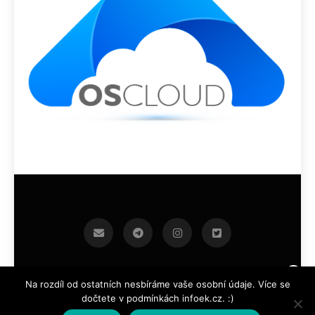
infoek.cz 2026.Developed By
.
BlazeThemes
Na rozdíl od ostatních nesbíráme vaše osobní údaje. Více se
dočtete v podmínkách infoek.cz. :)