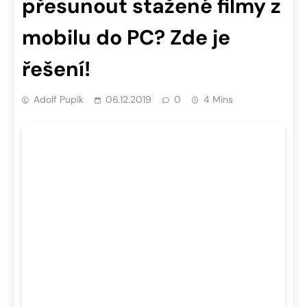
přesunout stažené filmy z
mobilu do PC? Zde je
řešení!
Adolf Pupík
06.12.2019
0
4 Mins