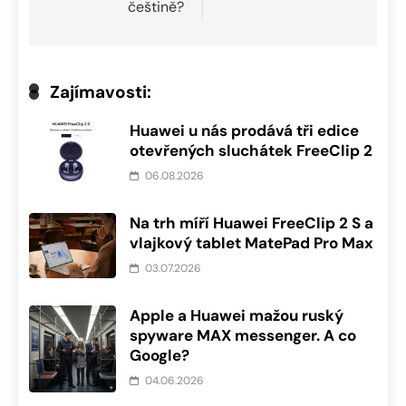
češtině?
Zajímavosti:
Huawei u nás prodává tři edice
otevřených sluchátek FreeClip 2
06.08.2026
Na trh míří Huawei FreeClip 2 S a
vlajkový tablet MatePad Pro Max
03.07.2026
Apple a Huawei mažou ruský
spyware MAX messenger. A co
Google?
04.06.2026