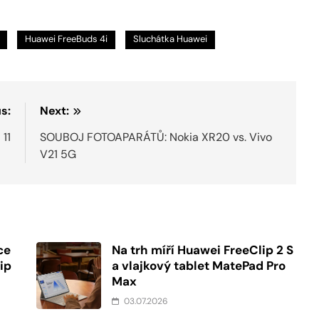
Huawei FreeBuds 4i
Sluchátka Huawei
s:
Next:
 11
SOUBOJ FOTOAPARÁTŮ: Nokia XR20 vs. Vivo
V21 5G
ce
Na trh míří Huawei FreeClip 2 S
ip
a vlajkový tablet MatePad Pro
Max
03.07.2026