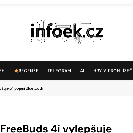
Infoek.cz
Web Věnující Se Technologickým Novinkám
SH
RECENZE
TELEGRAM
AI
HRY V PROHLÍŽEČ
pšuje připojení Bluetooth
FreeBuds 4i vylepšuje