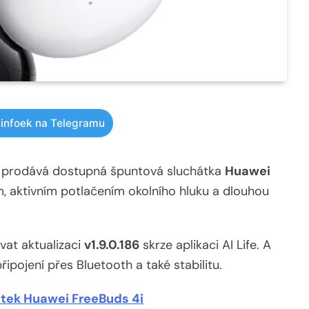
infoek na Telegramu
u prodává dostupná špuntová sluchátka
Huawei
m, aktivním potlačením okolního hluku a dlouhou
vat aktualizaci
v1.9.0.186
skrze aplikaci AI Life. A
řipojení přes Bluetooth a také stabilitu.
tek Huawei FreeBuds 4i