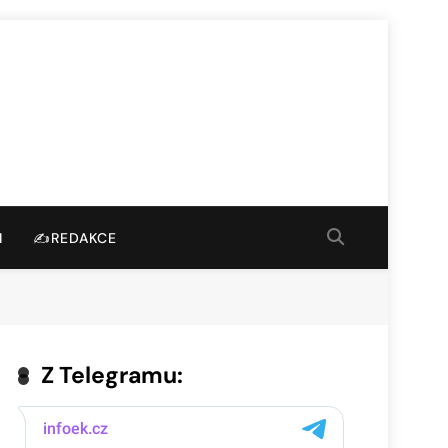
I
✍️REDAKCE
Z Telegramu: