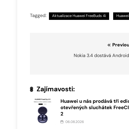
Tagged:
Aktualizace Huawei FreeBuds 4i
Huawei
Navigace
Previou
pro
Nokia 3.4 dostává Android
příspěvek
Zajímavosti:
Huawei u nás prodává tři edi
otevřených sluchátek FreeCl
2
06.08.2026