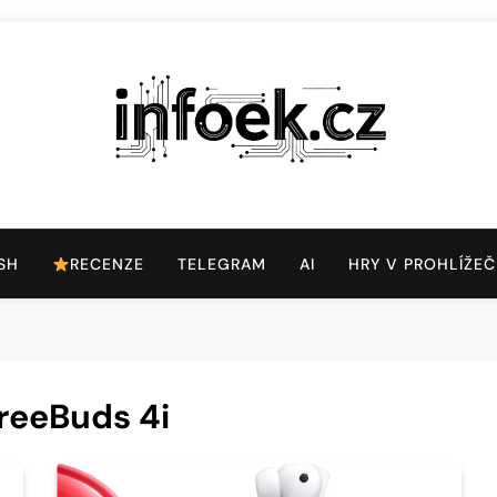
Infoek.cz
Web Věnující Se Technologickým Novinkám
SH
RECENZE
TELEGRAM
AI
HRY V PROHLÍŽEČ
reeBuds 4i