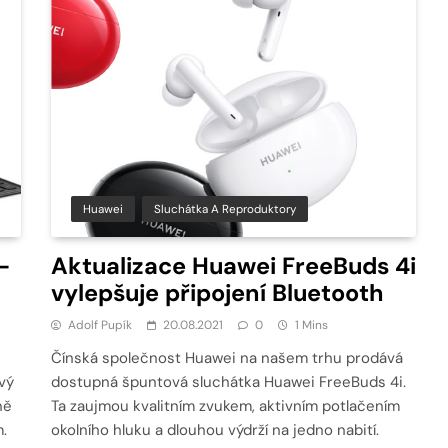
Huawei
Sluchátka A Reproduktory
–
Aktualizace Huawei FreeBuds 4i
vylepšuje připojení Bluetooth
Adolf Pupík
20.08.2021
0
1 Mins
Čínská společnost Huawei na našem trhu prodává
ový
dostupná špuntová sluchátka Huawei FreeBuds 4i.
ně
Ta zaujmou kvalitním zvukem, aktivním potlačením
.
okolního hluku a dlouhou výdrží na jedno nabití.