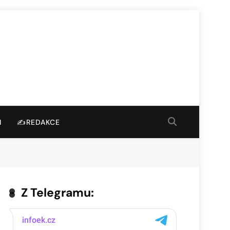
I
✍️REDAKCE
Z Telegramu: