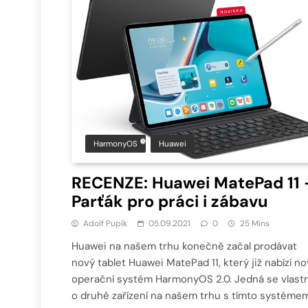
HarmonyOS
Huawei
RECENZE: Huawei MatePad 11 
Parťák pro práci i zábavu
Adolf Pupík
05.09.2021
0
25 Mins
Huawei na našem trhu konečně začal prodávat
nový tablet Huawei MatePad 11, který již nabízí n
operační systém HarmonyOS 2.0. Jedná se vlast
o druhé zařízení na našem trhu s tímto systémem