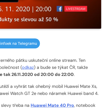
infoek na Telegramu
erného pátku uskuteční online stream. Ten
olečnost (
odkaz
) a bude se týkat ČR, takže
e tak 26.11.2020 od 20:00 do 22:00
.
utěží a vyhrát tak ohebný mobil Huawei Mate Xs,
uawei Watch GT 2e nebo náramek Huawei band 4.
 slevy třeba na
Huawei Mate 40 Pro
, notebook