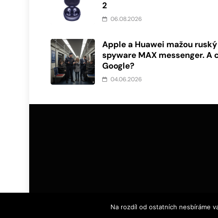
2
06.08.2026
Apple a Huawei mažou ruský
spyware MAX messenger. A 
Google?
04.06.2026
Na rozdíl od ostatních nesbíráme v