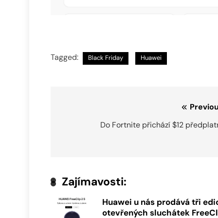
Tagged:
Black Friday
Huawei
Navigace
Previou
pro
Do Fortnite přichází $12 předpla
příspěvek
Zajímavosti:
Huawei u nás prodává tři edi
otevřených sluchátek FreeCl