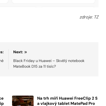
zdroje: TZ
s:
Next:
tné
Black Friday u Huawei – Skvělý notebook
MateBook D15 za 11 tisíc?
ce
Na trh míří Huawei FreeClip 2 S
ip
a vlajkový tablet MatePad Pro