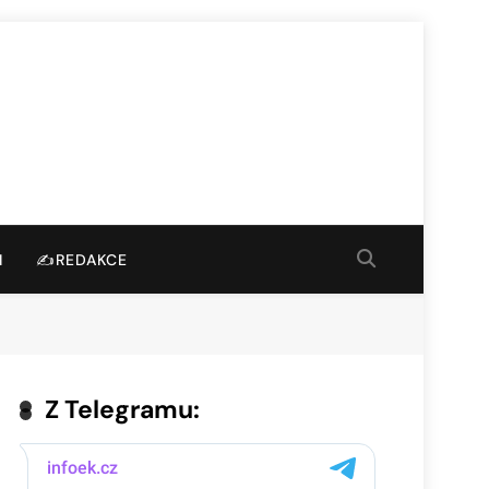
I
✍️REDAKCE
Z Telegramu: