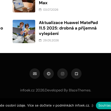
Max
03.07.2026
Aktualizace Huawei MatePad
co
11.5 2025: drobná a příjemná
vylepšení
29.05.2026
infoek.cz 2026.Developed By
.
BlazeThemes
aše osobní údaje. Více se dočtete v podmínkách infoek.cz. :)
Souhlas