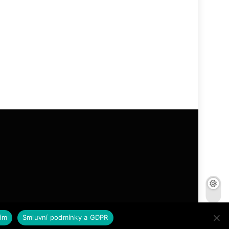
ím
Smluvní podmínky a GDPR