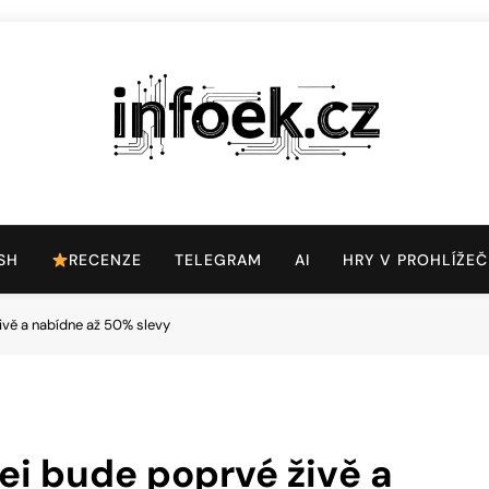
Infoek.cz
Web Věnující Se Technologickým Novinkám
SH
RECENZE
TELEGRAM
AI
HRY V PROHLÍŽEČ
ivě a nabídne až 50% slevy
ei bude poprvé živě a