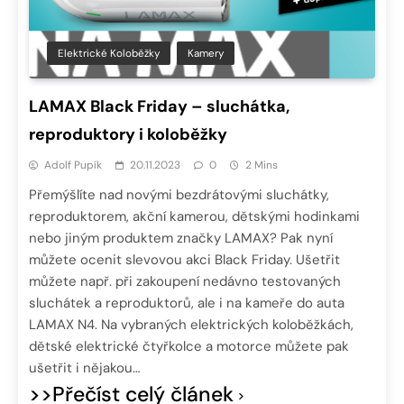
Elektrické Koloběžky
Kamery
LAMAX Black Friday – sluchátka,
reproduktory i koloběžky
Adolf Pupík
20.11.2023
0
2 Mins
Přemýšlíte nad novými bezdrátovými sluchátky,
reproduktorem, akční kamerou, dětskými hodinkami
nebo jiným produktem značky LAMAX? Pak nyní
můžete ocenit slevovou akci Black Friday. Ušetřit
můžete např. při zakoupení nedávno testovaných
sluchátek a reproduktorů, ale i na kameře do auta
LAMAX N4. Na vybraných elektrických koloběžkách,
dětské elektrické čtyřkolce a motorce můžete pak
ušetřit i nějakou…
>>Přečíst celý článek