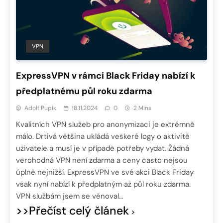
VPN
ExpressVPN v rámci Black Friday nabízí k
předplatnému půl roku zdarma
Adolf Pupík
18.11.2024
0
2 Mins
Kvalitních VPN služeb pro anonymizaci je extrémně
málo. Drtivá většina ukládá veškeré logy o aktivitě
uživatele a musí je v případě potřeby vydat. Žádná
věrohodná VPN není zdarma a ceny často nejsou
úplně nejnižší. ExpressVPN ve své akci Black Friday
však nyní nabízí k předplatným až půl roku zdarma.
VPN službám jsem se věnoval…
>>Přečíst celý článek