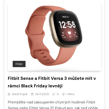
Fitbit
Fitbit Sense a Fitbit Versa 3 můžete mít v
rámci Black Friday levněji
Adolf Pupík
26.11.2020
0
1 Mins
Přemýšlíte nad zakoupením chytrých hodinek Fitbit
Sense nebo Fitbit Versa 3? Pokud ano, tak teď přišla