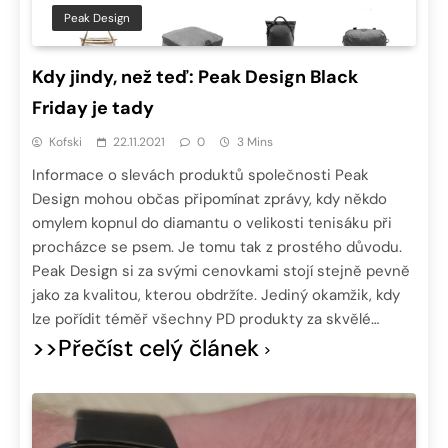
Peak Design
Kdy jindy, než teď: Peak Design Black
Friday je tady
Kofski
22.11.2021
0
3 Mins
Informace o slevách produktů společnosti Peak
Design mohou občas připomínat zprávy, kdy někdo
omylem kopnul do diamantu o velikosti tenisáku při
procházce se psem. Je tomu tak z prostého důvodu.
Peak Design si za svými cenovkami stojí stejně pevně
jako za kvalitou, kterou obdržíte. Jediný okamžik, kdy
lze pořídit téměř všechny PD produkty za skvělé…
>>Přečíst celý článek