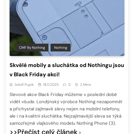
CMF By Nothing
Nothing
Skvělé mobily a sluchátka od Nothingu jsou
v Black Friday akci!
Adolf Pupík
18.11.2025
0
2 Mins
Slevové akce Black Friday můžeme v poslední době
vidět všude. Londýnský výrobce Nothing nezapomněl
a přichystal zajímavé slevy nejen na mobilní telefony,
ale i na kvalitní sluchátka. Nejzajímavější sleva se týká
samozřejmě vlajkového modelu Nothing Phone (3).
>>Přečíst celý článek