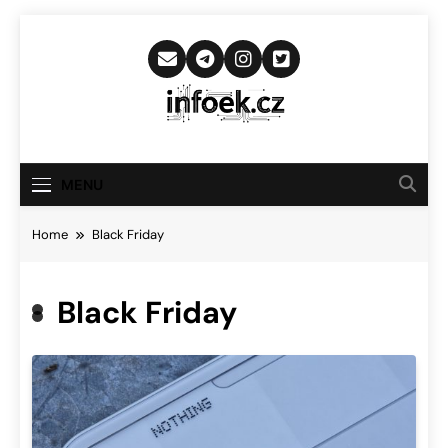
Skip
to
content
Infoek.cz
Web Věnující Se Technologickým
Novinkám
MENU
Home
Black Friday
Black Friday