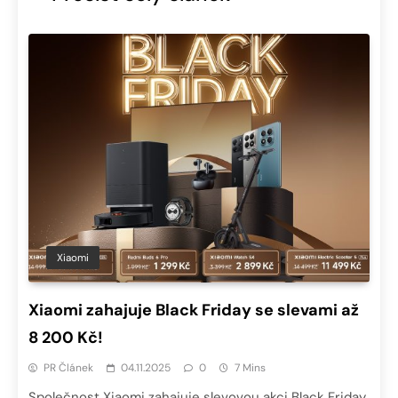
Xiaomi
Xiaomi zahajuje Black Friday se slevami až
8 200 Kč!
PR Článek
04.11.2025
0
7 Mins
Společnost Xiaomi zahajuje slevovou akci Black Friday,