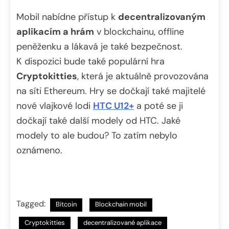
Mobil nabídne přístup k
decentralizovaným
aplikacím a hrám
v blockchainu, offline
peněženku a lákavá je také bezpečnost.
K dispozici bude také populární hra
Cryptokitties
, která je aktuálně provozována
na síti Ethereum. Hry se dočkají také majitelé
nové vlajkové lodi
HTC U12+
a poté se ji
dočkají také další modely od HTC. Jaké
modely to ale budou? To zatím nebylo
oznámeno.
Tagged:
Bitcoin
Blockchain mobil
Cryptokitties
decentralizované aplikace