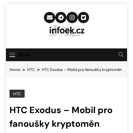
Skip
to
content
Infoek.cz
Web Věnující Se Technologickým
Novinkám
MENU
Home
HTC
HTC Exodus – Mobil pro fanoušky kryptoměn
HTC
HTC Exodus – Mobil pro
fanoušky kryptoměn