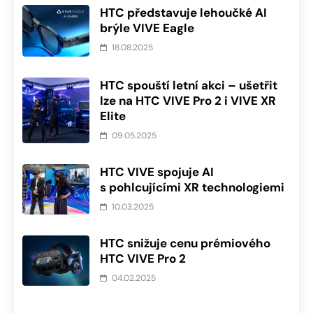
HTC představuje lehoučké AI
brýle VIVE Eagle
18.08.2025
HTC spouští letní akci – ušetřit
lze na HTC VIVE Pro 2 i VIVE XR
Elite
09.05.2025
HTC VIVE spojuje AI
s pohlcujícími XR technologiemi
10.03.2025
HTC snižuje cenu prémiového
HTC VIVE Pro 2
04.02.2025