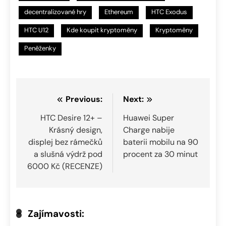
decentralizované hry
Ethereum
HTC Exodus
HTC U12
Kde koupit kryptoměny
Kryptoměny
Peněženky
Navigace
Previous:
Next:
pro
HTC Desire 12+ –
Huawei Super
Krásný design,
Charge nabije
příspěvek
displej bez rámečků
baterii mobilu na 90
a slušná výdrž pod
procent za 30 minut
6000 Kč (RECENZE)
Zajímavosti: