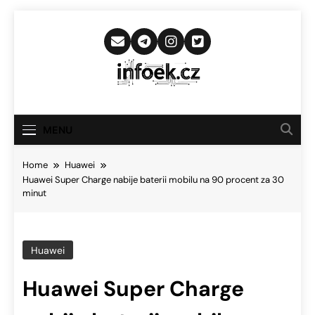
Skip
to
content
Infoek.cz
Web Věnující Se Technologickým
Novinkám
MENU
Home
Huawei
Huawei Super Charge nabije baterii mobilu na 90 procent za 30
minut
Huawei
Huawei Super Charge