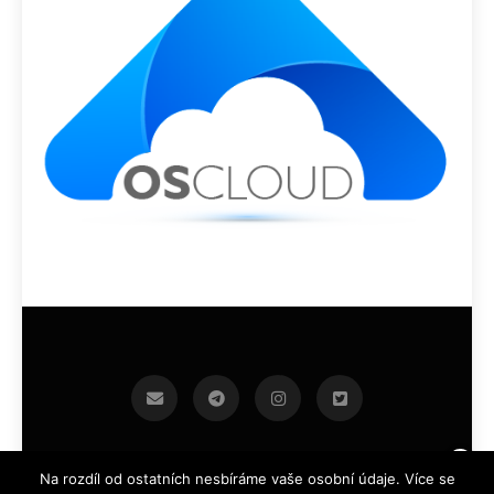
infoek.cz 2026.Developed By
.
BlazeThemes
Na rozdíl od ostatních nesbíráme vaše osobní údaje. Více se