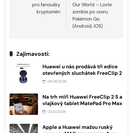
pro fanoušky
Our World – Lovte
příspěvek
kryptoměn
zombie po vzoru
Pokémon Go
(Android, iOS)
Zajímavosti:
Huawei u nás prodává tři edice
otevřených sluchátek FreeClip 2
06.08.2026
Na trh míří Huawei FreeClip 2 S a
vlajkový tablet MatePad Pro Max
03.07.2026
Apple a Huawei mažou ruský