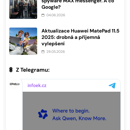
spyware MAX messenger. A co
Google?
04.06.2026
Aktualizace Huawei MatePad 11.5
2025: drobná a příjemná
vylepšení
29.05.2026
Z Telegramu: