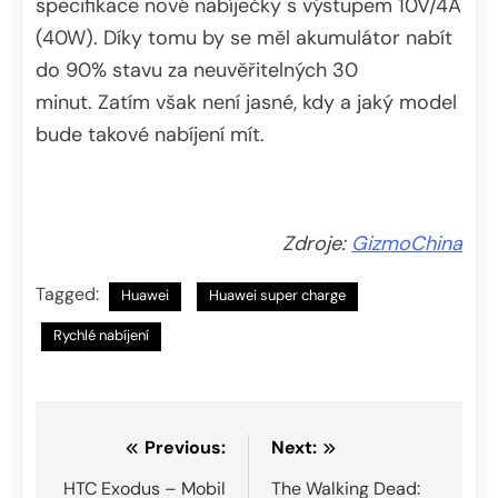
specifikace nové nabíječky s výstupem 10V/4A
(40W). Díky tomu by se měl akumulátor nabít
do 90% stavu za neuvěřitelných 30
minut. Zatím však není jasné, kdy a jaký model
bude takové nabíjení mít.
Zdroje:
GizmoChina
Tagged:
Huawei
Huawei super charge
Rychlé nabíjení
Navigace
Previous:
Next:
pro
HTC Exodus – Mobil
The Walking Dead: