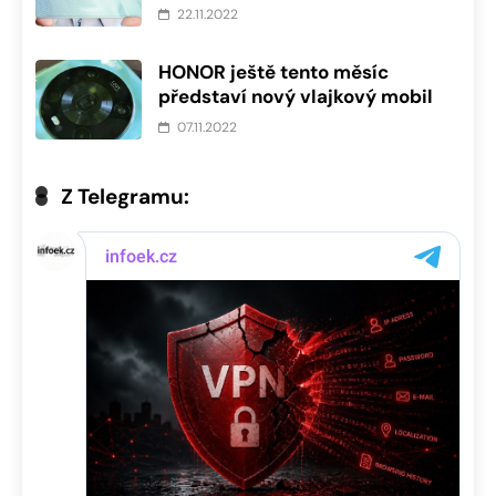
22.11.2022
HONOR ještě tento měsíc
představí nový vlajkový mobil
07.11.2022
Z Telegramu: