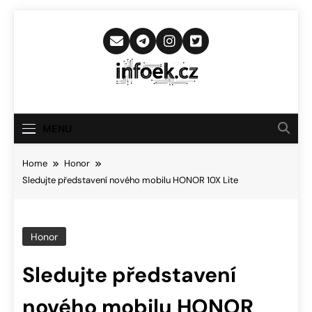
Skip
to
content
Infoek.cz
Web Věnující Se Technologickým
Novinkám
MENU
Home
Honor
Sledujte představení nového mobilu HONOR 10X Lite
Honor
Sledujte představení
nového mobilu HONOR