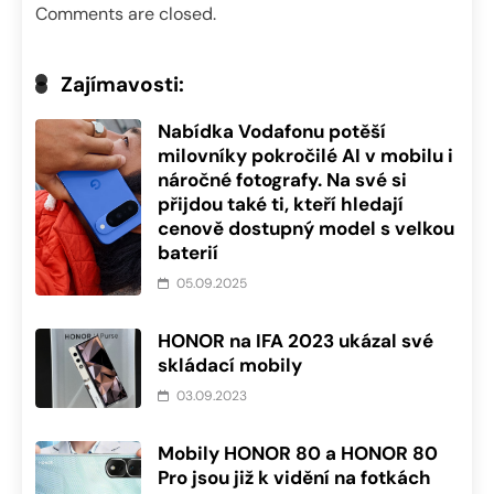
Comments are closed.
Zajímavosti:
Nabídka Vodafonu potěší
milovníky pokročilé AI v mobilu i
náročné fotografy. Na své si
přijdou také ti, kteří hledají
cenově dostupný model s velkou
baterií
05.09.2025
HONOR na IFA 2023 ukázal své
skládací mobily
03.09.2023
Mobily HONOR 80 a HONOR 80
Pro jsou již k vidění na fotkách