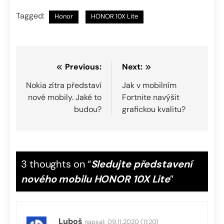
Tagged:
Honor
HONOR 10X Lite
Navigace
Previous:
Next:
pro
Nokia zítra představí
Jak v mobilním
nové mobily. Jaké to
Fortnite navýšit
příspěvek
budou?
grafickou kvalitu?
3 thoughts on “
Sledujte představení
nového mobilu HONOR 10X Lite
”
Luboš
napsal:
09.11.2020 (11:20)