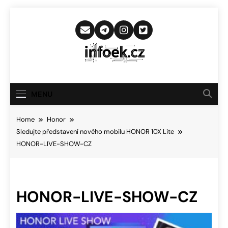
Skip
to
content
Infoek.cz
Web Věnující Se Technologickým
Novinkám
MENU
Home
Honor
Sledujte představení nového mobilu HONOR 10X Lite
HONOR-LIVE-SHOW-CZ
HONOR-LIVE-SHOW-CZ