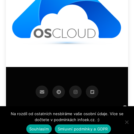
infoek.cz 2026.Developed By
.
BlazeThemes
Na rozdíl od ostatních nesbíráme vaše osobní údaje. Více se
dočtete v podmínkách infoek.cz. :)
Souhlasím
Smluvní podmínky a GDPR