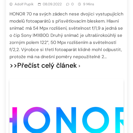
Adolf Pupík
08.09.2022
0
9 Mins
HONOR 70 na svých zádech nese dvojici vystupujících
modelů fotoaparátů s přisvětlovacím bleskem. Hlavní
snímač má 54 Mpx rozlišení, světelnost f/1,9 a jedná se
o čip Sony IMX800. Druhý snímač je ultraširokoúhlý se
zorným polem 122°, 50 Mpx rozlišením a světelností
f/2,2. Výrobce si třetí fotoaparát klidně mohl odpustit,
protože má na dnešní poměry nepoužitelné 2…
>>Přečíst celý článek