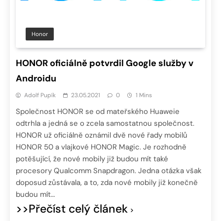
Honor
HONOR oficiálně potvrdil Google služby v
Androidu
Adolf Pupík
23.05.2021
0
1 Mins
Společnost HONOR se od mateřského Huaweie
odtrhla a jedná se o zcela samostatnou společnost.
HONOR už oficiálně oznámil dvě nové řady mobilů
HONOR 50 a vlajkové HONOR Magic. Je rozhodně
potěšující, že nové mobily již budou mít také
procesory Qualcomm Snapdragon. Jedna otázka však
doposud zůstávala, a to, zda nové mobily již konečně
budou mít…
>>Přečíst celý článek