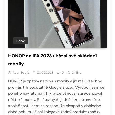
Honor
HONOR na IFA 2023 ukázal své skládací
mobily
Adolf Pupík
03.09.2023
0
2 Mins
HONOR je zpátky na trhu s mobily a již má i všechny
pro náš trh podstatné Google služby. Výrobci jsem se
po jeho návratu na trh krátce věnoval a zrecenzoval
některé mobily. Po špatných jednání ze strany této
společnosti jsem se rozhodl, že alespoň v dohledné
době nebudu já ani kolegové žádný produkt značky