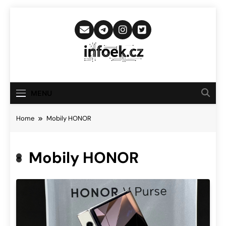
Skip
to
content
Infoek.cz
Web Věnující Se Technologickým
Novinkám
MENU
Home
Mobily HONOR
Mobily HONOR