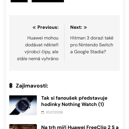
Navigace
Previous:
Next:
pro
Huawei mohou
Hitman 3 dorazí také
dodávat někteří
pro Nintendo Switch
příspěvek
výrobci čipy, ale
a Google Stadia?
stále nemá vyhráno
Zajímavosti:
Tak si fanoušek představuje
hodinky Nothing Watch (1)
10.07.2026
Na trh míří Huawei FreeClip 2 S a