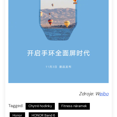
Zdroje: W
eibo
Tagged:
Chytré hodinky
Fitness náramek
Honor
HONOR Band 6