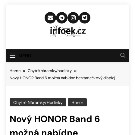
Skip
to
content
Infoek.cz
Web Věnující Se Technologickým
Novinkám
MENU
Home
Chytré náramky/hodinky
Nový HONOR Band 6 možná nabídne bezrámečkový displej
Chytré Náramky/hodinky
Honor
Nový HONOR Band 6
možná nabídne