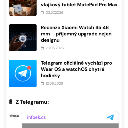
vlajkový tablet MatePad Pro Max
03.07.2026
Recenze Xiaomi Watch S5 46
mm – příjemný upgrade nejen
designu
23.06.2026
Telegram oficiálně vychází pro
Wear OS a watchOS chytré
hodinky
12.06.2026
Z Telegramu: