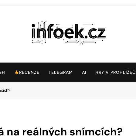
Infoek.cz
Web Věnující Se Technologickým Novinkám
SH
RECENZE
TELEGRAM
AI
HRY V PROHLÍŽEČ
mcích?
á na reálných snímcích?