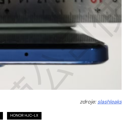
zdroje:
slashleaks
HONOR HJC-LX