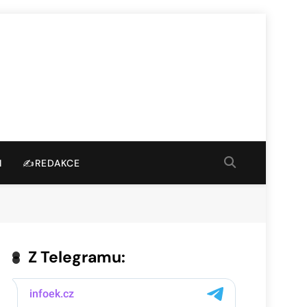
I
✍️REDAKCE
Z Telegramu: