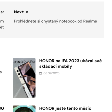
s:
Next:
bem
Prohlédněte si chystaný notebook od Realme
ět
HONOR na IFA 2023 ukázal své
skládací mobily
a
03.09.2023
80
HONOR ještě tento měsíc