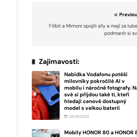
Navigace
Previou
pro
Fitbit a Mimoni spojili síly a mají za lu
podmanit si sv
příspěvek
Zajímavosti:
Nabídka Vodafonu potěší
milovníky pokročilé AI v
mobilu i náročné fotografy. N
své si přijdou také ti, kteří
hledají cenově dostupný
model s velkou baterií
05.09.2025
Mobily HONOR 80 a HONOR 