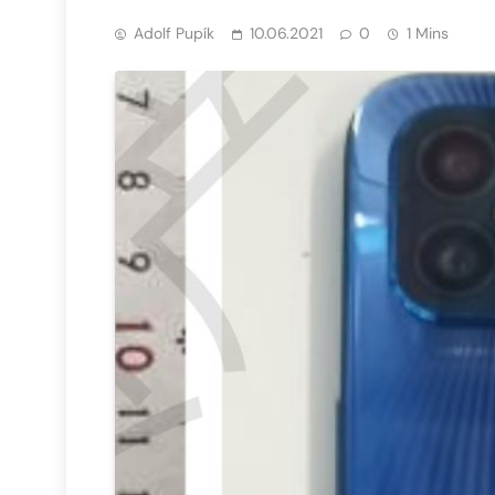
Adolf Pupík
10.06.2021
0
1 Mins