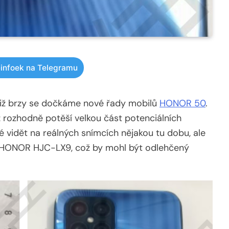
infoek na Telegramu
již brzy se dočkáme nové řady mobilů
HONOR 50
.
ž rozhodně potěší velkou část potenciálních
vidět na reálných snímcích nějakou tu dobu, ale
lný HONOR HJC-LX9, což by mohl být odlehčený