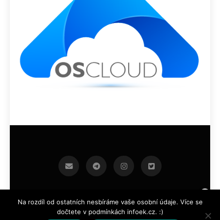
infoek.cz 2026.Developed By
.
BlazeThemes
Na rozdíl od ostatních nesbíráme vaše osobní údaje. Více se
dočtete v podmínkách infoek.cz. :)