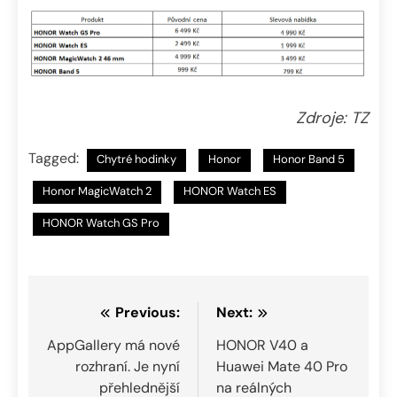
Zdroje: TZ
Tagged:
Chytré hodinky
Honor
Honor Band 5
Honor MagicWatch 2
HONOR Watch ES
HONOR Watch GS Pro
Navigace
Previous:
Next:
pro
AppGallery má nové
HONOR V40 a
rozhraní. Je nyní
Huawei Mate 40 Pro
příspěvek
přehlednější
na reálných