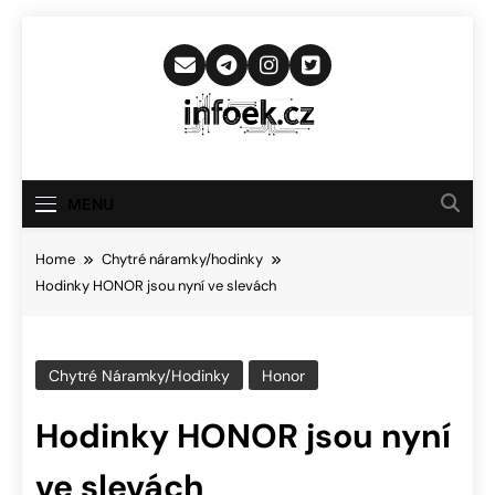
Skip
to
content
Infoek.cz
Web Věnující Se Technologickým
Novinkám
MENU
Home
Chytré náramky/hodinky
Hodinky HONOR jsou nyní ve slevách
Chytré Náramky/hodinky
Honor
Hodinky HONOR jsou nyní
ve slevách