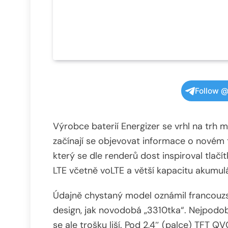
Follow @
Výrobce baterií Energizer se vrhl na trh m
začínají se objevovat informace o novém
který se dle renderů dost inspiroval tlač
LTE včetně voLTE a větší kapacitu akumul
Údajně chystaný model oznámil francouzs
design, jak novodobá „3310tka“. Nejpodobn
se ale trošku liší. Pod 2,4″ (palce) TFT