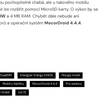
obu pochopitelně chabá, ale u takového mobilu
ště lze rozšířit pomocí MicroSD karty. O výkon by se
20W
a 4 MB RAM. Chybět dále nebude ani
uborů a operační systém
MocorDroid 4.4.4
.
DualSIM
Energizer Energy E240S
Hloupý mobil
Mobil s tlačítky
MocorDroid 4.4.4
Pro seniory
ý mobil
voLTE