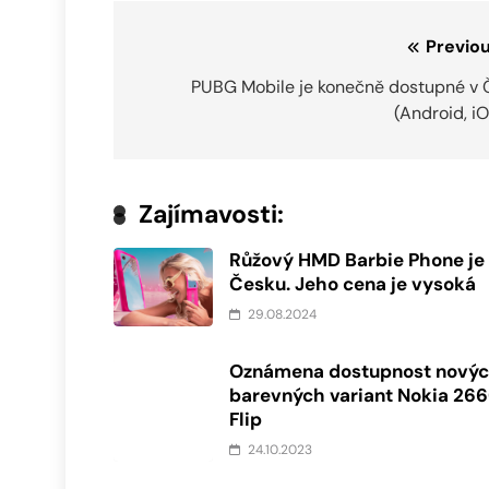
Navigace
Previou
pro
PUBG Mobile je konečně dostupné v 
(Android, i
příspěvek
Zajímavosti:
Růžový HMD Barbie Phone je
Česku. Jeho cena je vysoká
29.08.2024
Oznámena dostupnost nový
barevných variant Nokia 26
Flip
24.10.2023