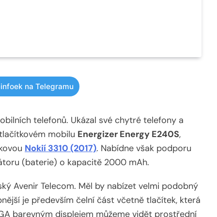
infoek na Telegramu
obilních telefonů. Ukázal své chytré telefony a
 tlačítkovém mobilu
Energizer Energy E240S
,
ítkovou
Nokií 3310 (2017)
. Nabídne však podporu
átoru (baterie) o kapacitě 2000 mAh.
ký Avenir Telecom. Měl by nabízet velmi podobný
ější je především čelní část včetně tlačítek, která
 QVGA barevným displejem můžeme vidět prostřední