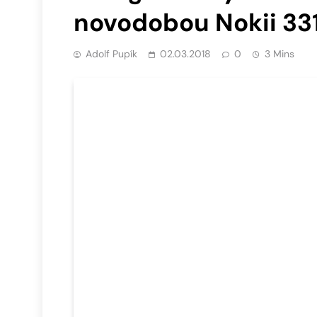
novodobou Nokii 33
Adolf Pupík
02.03.2018
0
3 Mins