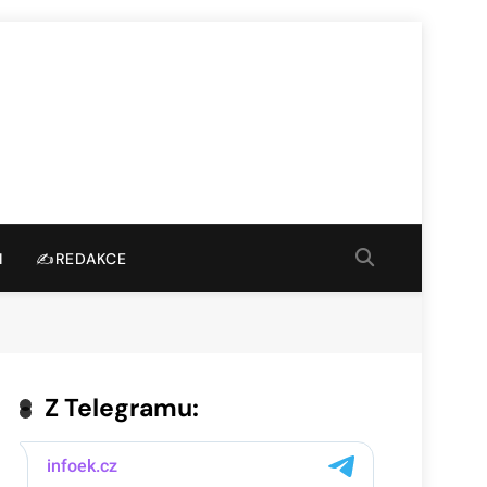
I
✍️REDAKCE
Z Telegramu: