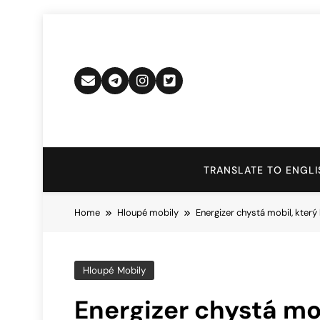
Skip
to
content
TRANSLATE TO ENGLI
Home
Hloupé mobily
Energizer chystá mobil, kter
Hloupé Mobily
Energizer chystá mob