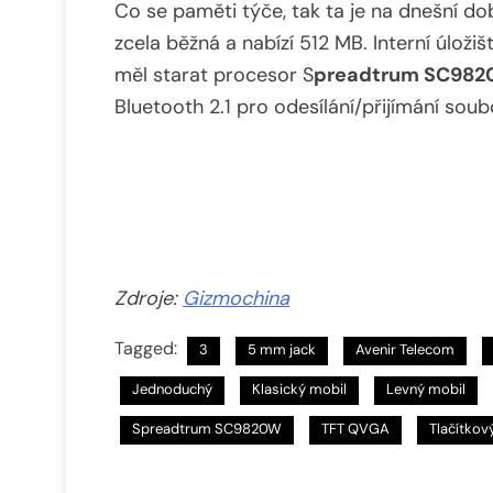
Co se paměti týče, tak ta je na dnešní d
zcela běžná a nabízí 512 MB. Interní úloži
měl starat procesor S
preadtrum SC98
Bluetooth 2.1 pro odesílání/přijímání so
Zdroje:
Gizmochina
Tagged:
3
5 mm jack
Avenir Telecom
Jednoduchý
Klasický mobil
Levný mobil
Spreadtrum SC9820W
TFT QVGA
Tlačítkov