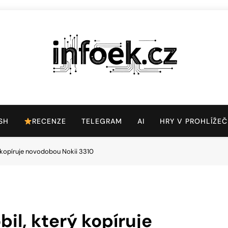
Infoek.cz
Web Věnující Se Technologickým Novinkám
SH
RECENZE
TELEGRAM
AI
HRY V PROHLÍŽEČ
ý kopíruje novodobou Nokii 3310
il, který kopíruje