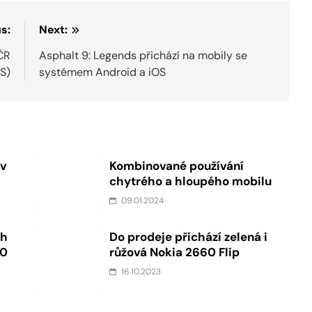
s:
Next:
ČR
Asphalt 9: Legends přichází na mobily se
OS)
systémem Android a iOS
 v
Kombinované používání
chytrého a hloupého mobilu
09.01.2024
ch
Do prodeje přichází zelená i
60
růžová Nokia 2660 Flip
16.10.2023