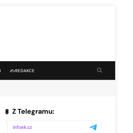
I
✍️REDAKCE
Z Telegramu: