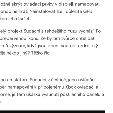
ožné skrýt ovládací prvky v displeji, namapovat
hodlně hrát. Nainstalovat lze i důležité GPU
terních discích.
 celý projekt Sudachi z tehdejšího Yuzu vychází. Po
 přebarvenou ikonu. Že by tím tvůrce chtěl dát
nemá význam, když jsou open-source a zdrojový
e někdo jiný? Těžko říci.
ho emulátoru Sudachi v češtině, jeho ovládání,
ýběr namapování k připojenému Xbox ovladači a
zorně, je tam ukázka vysunutí postranního panelu a
i.