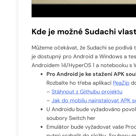
Kde je možné Sudachi vlas
Můžeme očekávat, že Sudachi se podívá t
je dostupný pro Android a Windows a tes
Androidem 14/HyperOS 1 a notebooku s W
Pro Android je ke stažení APK so
Rozbalte ho třeba aplikací
PeaZip
do
–
Stáhnout z Githubu projektu
–
Jak do mobilu nainstalovat APK 
U Androidu bude vyžadováno povoli
soubory Switch her
Emulátor bude vyžadovat vaše Prod
nutný rozbalit do složky. Soubory 