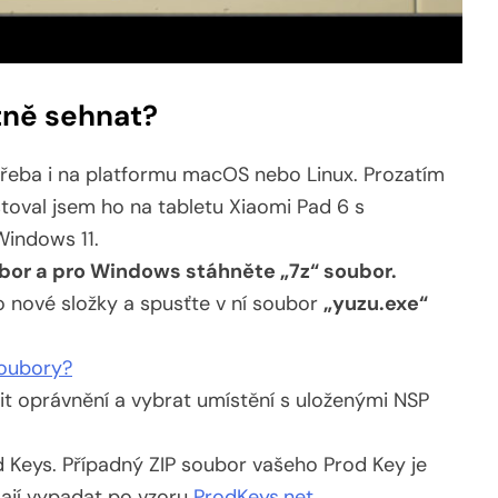
tně sehnat?
řeba i na platformu macOS nebo Linux. Prozatím
toval jsem ho na tabletu Xiaomi Pad 6 s
indows 11.
ubor a pro Windows stáhněte „7z“ soubor.
 nové složky a spusťte v ní soubor
„yuzu.exe“
soubory?
t oprávnění a vybrat umístění s uloženými NSP
 Keys. Případný ZIP soubor vašeho Prod Key je
mají vypadat po vzoru
ProdKeys.net