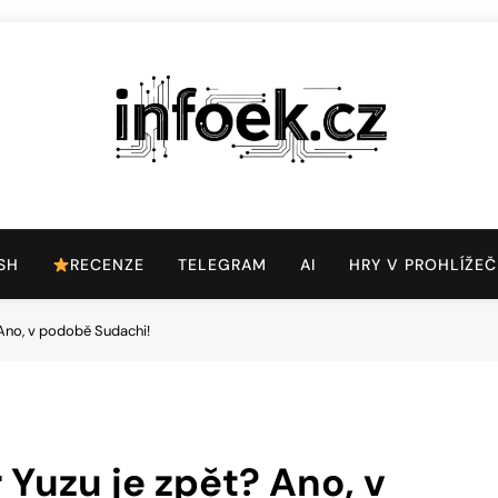
Infoek.cz
Web Věnující Se Technologickým Novinkám
SH
RECENZE
TELEGRAM
AI
HRY V PROHLÍŽEČ
 Ano, v podobě Sudachi!
 Yuzu je zpět? Ano, v