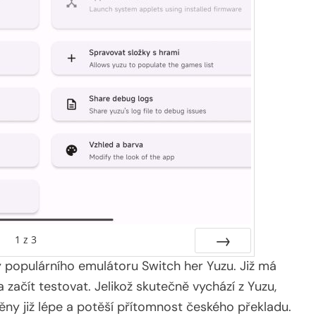
1
z
3
 populárního emulátoru Switch her Yuzu. Již má
Další
 začít testovat. Jelikož skutečně vychází z Yuzu,
ěny již lépe a potěší přítomnost českého překladu.