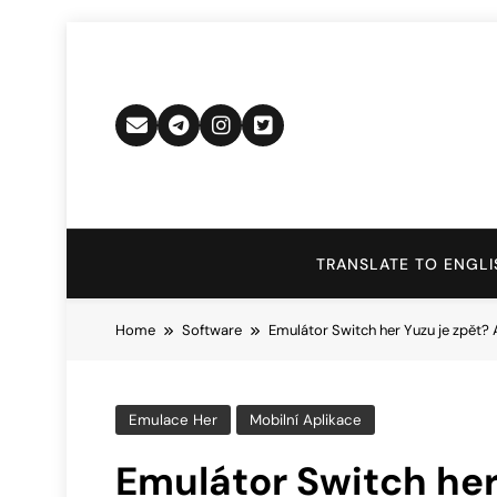
Skip
to
content
TRANSLATE TO ENGLI
Home
Software
Emulátor Switch her Yuzu je zpět?
Emulace Her
Mobilní Aplikace
Emulátor Switch her