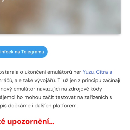
infoek na Telegramu
ostarala o ukončení emulátorů her
Yuzu, Citra a
ráčů, ale také vývojářů. Ti už jen z principu začínají
 nový emulátor navazující na zdrojové kódy
ájemci ho mohou začít testovat na zařízeních s
š dočkáme i dalších platforem.
ité upozornění…