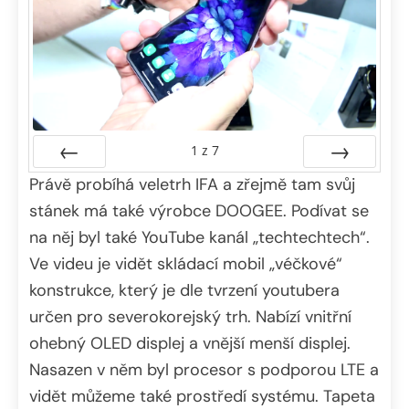
1
z
7
Právě probíhá veletrh IFA a zřejmě tam svůj
Předchozí
Další
stánek má také výrobce DOOGEE. Podívat se
na něj byl také YouTube kanál „techtechtech“.
Ve videu je vidět skládací mobil „véčkové“
konstrukce, který je dle tvrzení youtubera
určen pro severokorejský trh. Nabízí vnitřní
ohebný OLED displej a vnější menší displej.
Nasazen v něm byl procesor s podporou LTE a
vidět můžeme také prostředí systému. Tapeta