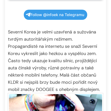
Follow @infoek na Telegramu
Severní Korea je velmi uzavřená a sužována
tvrdým autoritářským režimem.
Propagandisté na internetu se snaží Severní
Koreu vykreslit jako hezkou a vyspělou zem.
Často tedy ukazuje kvalitu silnic, projíždějící
auta čínské výroby, různé potraviny a také
některé mobilní telefony. Malá část občanů
KLDR si nejspíš brzy bude moci pořídit nový
mobil značky DOOGEE s ohebným displejem.