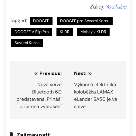
Zdroj:
YouTube
Tagged:
DOOGEE
DOOGEE pro Severní Koreu
DOOGEE V Flip Pro
KLDR
Mobily v KLDR
Severní Korea
Navigace
Previous:
Next:
pro
Nová verze
Výkonná elektrická
Bluetooth 6.0
koloběžka LAMAX
příspěvek
představena. Přináší
eLander SA50 je ve
příjemná vylepšení
slevě
Zajímavosti: