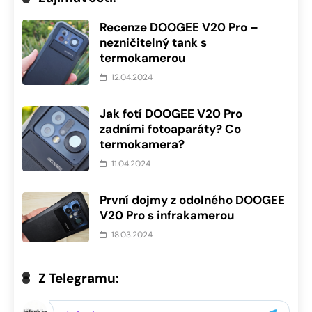
Recenze DOOGEE V20 Pro –
nezničitelný tank s
termokamerou
12.04.2024
Jak fotí DOOGEE V20 Pro
zadními fotoaparáty? Co
termokamera?
11.04.2024
První dojmy z odolného DOOGEE
V20 Pro s infrakamerou
18.03.2024
Z Telegramu: