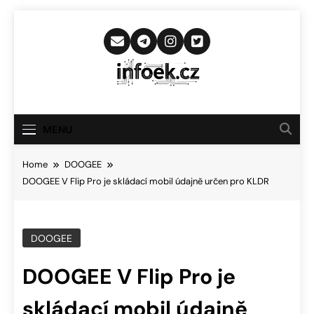
Skip
to
content
Infoek.cz
Web Věnující Se Technologickým
Novinkám
MENU
Home
DOOGEE
DOOGEE V Flip Pro je skládací mobil údajně určen pro KLDR
DOOGEE
DOOGEE V Flip Pro je
skládací mobil údajně