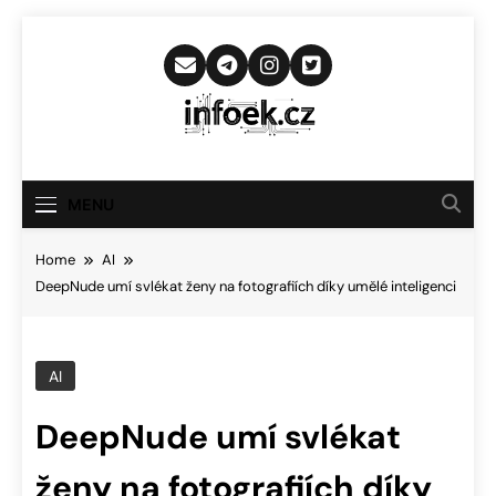
Skip
to
content
Infoek.cz
Web Věnující Se Technologickým
Novinkám
MENU
Home
AI
DeepNude umí svlékat ženy na fotografiích díky umělé inteligenci
AI
DeepNude umí svlékat
ženy na fotografiích díky