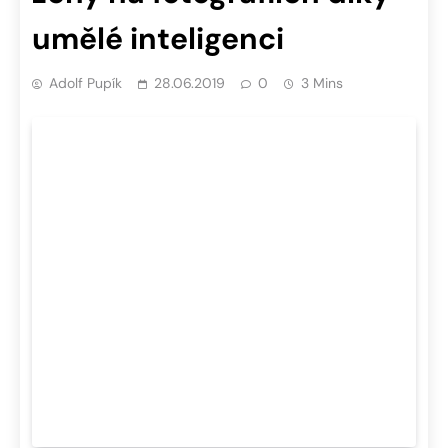
umělé inteligenci
Adolf Pupík
28.06.2019
0
3 Mins