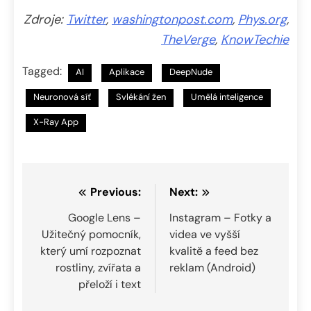
Zdroje:
Twitter
,
washingtonpost.com
,
Phys.org
,
TheVerge
,
KnowTechie
Tagged:
AI
Aplikace
DeepNude
Neuronová síť
Svlékání žen
Umělá inteligence
X-Ray App
Navigace
Previous:
Next:
pro
Google Lens –
Instagram – Fotky a
Užitečný pomocník,
videa ve vyšší
příspěvek
který umí rozpoznat
kvalitě a feed bez
rostliny, zvířata a
reklam (Android)
přeloží i text