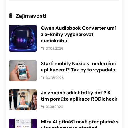
Zajímavosti:
Qwen Audiobook Converter umí
z e-knihy vygenerovat
audioknihu
07.08.2026
Staré mobily Nokia s moderními
aplikacemi? Tak by to vypadalo.
03.08.2026
Je vhodné sdílet fotky dětí? S
tím pomůže aplikace RODIcheck
01.08.2026
Mira AI přináší nové předplatné s
více tokeny pro náročné