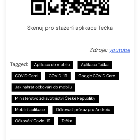
Skenuj pro stažení aplikace Tečka
Zdroje:
youtube
Tagged:
Aplikace do mobilu
Aplikace Tečka
COVID Card
COVID-19
Google COVID Card
Jak nahrát očkování do mobilu
Ministerstvo zdravotnictví České Republiky
Mobilní aplikace
Očkovací průkaz pro Android
Očkování Covid-19
Tečka