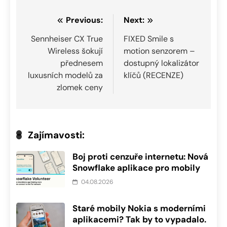
Navigace
Previous:
Next:
pro
Sennheiser CX True
FIXED Smile s
Wireless šokují
motion senzorem –
příspěvek
přednesem
dostupný lokalizátor
luxusních modelů za
klíčů (RECENZE)
zlomek ceny
Zajímavosti:
Boj proti cenzuře internetu: Nová
Snowflake aplikace pro mobily
04.08.2026
Staré mobily Nokia s moderními
aplikacemi? Tak by to vypadalo.