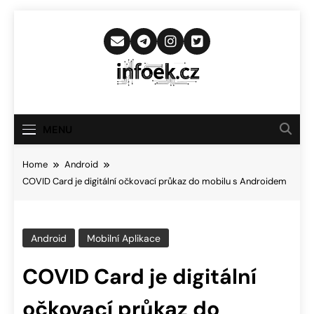
Skip
to
content
Infoek.cz
Web Věnující Se Technologickým
Novinkám
MENU
Home
Android
COVID Card je digitální očkovací průkaz do mobilu s Androidem
Android
Mobilní Aplikace
COVID Card je digitální
očkovací průkaz do